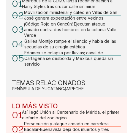
01
Metrobús de la CDMX lanza recomendación a
Harry Styles tras cruzar calle sin mirar
02
Movilización ministerial y cateo en Villas de San
José genera expectación entre vecinos
¡Código Rojo en Cancún! Ejecutan ataque
03
armado contra dos hombres en la colonia Valle
Verde
04
Galilea Montijo rompe el silencio y habla de las
secuelas de su cirugía estética
Edomex se colapsa por lluvias; canal de
05
Cartagena se desborda y Mexibús queda sin
servicio
TEMAS RELACIONADOS
PENÍNSULA DE YUCATÁN
CAMPECHE
LO MÁS VISTO
01
Así llegó Unión al Centenario de Mérida, el primer
elefante del zoológico
Persecución y ataque armado en carretera
02
Bacalar-Buenavista deja dos muertos y tres