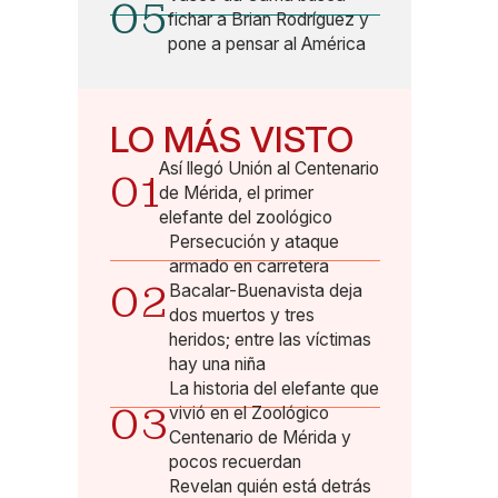
05
fichar a Brian Rodríguez y
pone a pensar al América
LO MÁS VISTO
Así llegó Unión al Centenario
01
de Mérida, el primer
elefante del zoológico
Persecución y ataque
armado en carretera
02
Bacalar-Buenavista deja
dos muertos y tres
heridos; entre las víctimas
hay una niña
La historia del elefante que
03
vivió en el Zoológico
Centenario de Mérida y
pocos recuerdan
Revelan quién está detrás