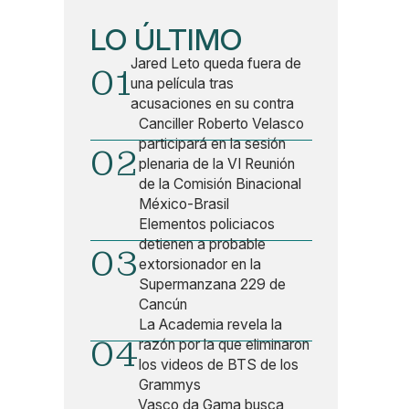
LO ÚLTIMO
Jared Leto queda fuera de
01
una película tras
acusaciones en su contra
Canciller Roberto Velasco
participará en la sesión
02
plenaria de la VI Reunión
de la Comisión Binacional
México-Brasil
Elementos policiacos
detienen a probable
03
extorsionador en la
Supermanzana 229 de
Cancún
La Academia revela la
04
razón por la que eliminaron
los videos de BTS de los
Grammys
Vasco da Gama busca