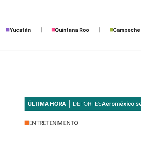
Yucatán
Quintana Roo
Campeche
ÚLTIMA HORA
DEPORTES
Aeroméxico ser
ENTRETENIMIENTO