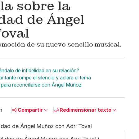
a sobre la
idad de Ángel
Toval
moción de su nuevo sencillo musical.
ndalo de infidelidad en su relación?
ntante rompe el silencio y aclara el tema
a para reconciliarse con Ángel Muñoz
n
Compartir
Redimensionar texto
Pequeño
Linkedin
Mediano
Facebook
delidad de Ángel Muñoz con Adri Toval /