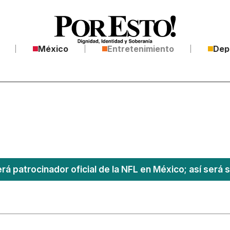
México
Entretenimiento
Dep
á patrocinador oficial de la NFL en México; así será s