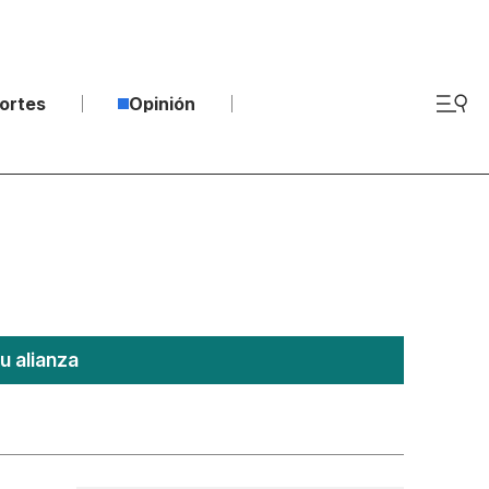
ortes
Opinión
u alianza