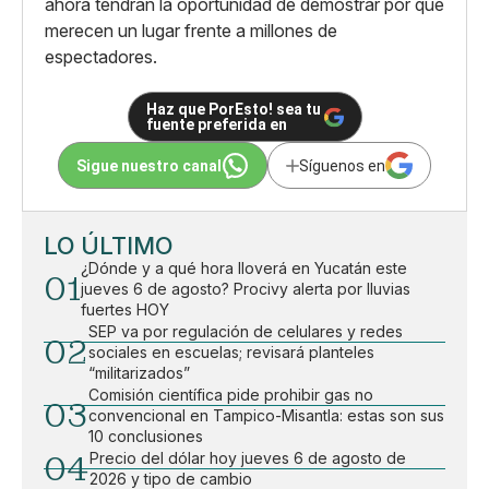
ahora tendrán la oportunidad de demostrar por qué
merecen un lugar frente a millones de
espectadores.
Haz que PorEsto! sea tu
fuente preferida en
Sigue nuestro canal
Síguenos en
LO ÚLTIMO
¿Dónde y a qué hora lloverá en Yucatán este
01
jueves 6 de agosto? Procivy alerta por lluvias
fuertes HOY
SEP va por regulación de celulares y redes
02
sociales en escuelas; revisará planteles
“militarizados”
Comisión científica pide prohibir gas no
03
convencional en Tampico-Misantla: estas son sus
10 conclusiones
04
Precio del dólar hoy jueves 6 de agosto de
2026 y tipo de cambio