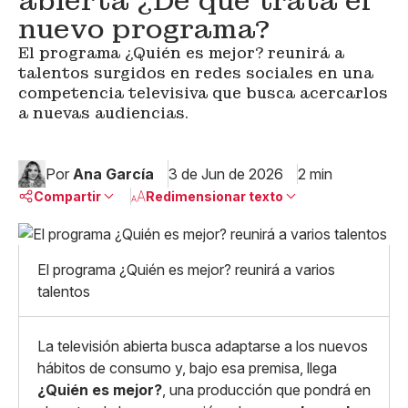
abierta ¿De qué trata el
nuevo programa?
El programa ¿Quién es mejor? reunirá a
talentos surgidos en redes sociales en una
competencia televisiva que busca acercarlos
a nuevas audiencias.
Por
Ana García
3 de Jun de 2026
2 min
Compartir
Redimensionar texto
Pequeño
Linkedin
Mediano
El programa ¿Quién es mejor? reunirá a varios
Facebook
X
Grande
talentos
Whatsapp
Copiar enlace
La televisión abierta busca adaptarse a los nuevos
hábitos de consumo y, bajo esa premisa, llega
¿Quién es mejor?
, una producción que pondrá en