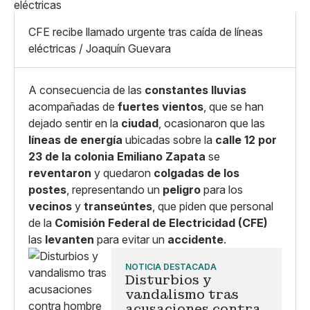
Linkedin
Mediano
Facebook
X
Grande
CFE recibe llamado urgente tras caída de líneas
Whatsapp
eléctricas / Joaquín Guevara
Copiar enlace
A consecuencia de las
constantes lluvias
acompañadas de
fuertes vientos
, que se han
dejado sentir en la
ciudad
, ocasionaron que las
líneas de energía
ubicadas sobre la
calle 12 por
23 de la colonia Emiliano Zapata
se
reventaron
y quedaron
colgadas de los
postes
, representando un
peligro
para los
vecinos
y
transeúntes
, que piden que personal
de la
Comisión Federal de Electricidad (CFE)
las
levanten
para evitar un
accidente
.
NOTICIA DESTACADA
Disturbios y
vandalismo tras
acusaciones contra