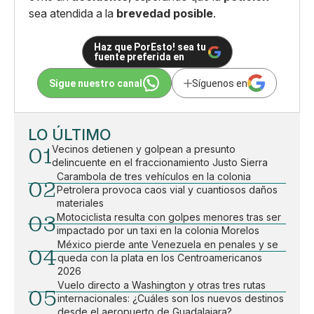
sea atendida a la
brevedad posible
.
Haz que PorEsto! sea tu
fuente preferida en
Sigue nuestro canal
Síguenos en
LO ÚLTIMO
01
Vecinos detienen y golpean a presunto
delincuente en el fraccionamiento Justo Sierra
Carambola de tres vehículos en la colonia
02
Petrolera provoca caos vial y cuantiosos daños
materiales
03
Motociclista resulta con golpes menores tras ser
impactado por un taxi en la colonia Morelos
México pierde ante Venezuela en penales y se
04
queda con la plata en los Centroamericanos
2026
Vuelo directo a Washington y otras tres rutas
05
internacionales: ¿Cuáles son los nuevos destinos
desde el aeropuerto de Guadalajara?