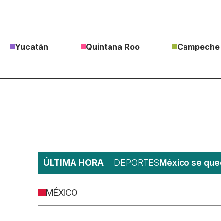
Yucatán
Quintana Roo
Campeche
ÚLTIMA HORA
DEPORTES
México se qued
MÉXICO