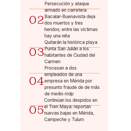
Persecución y ataque
armado en carretera
02
Bacalar-Buenavista deja
dos muertos y tres
heridos; entre las víctimas
hay una niña
Quitarán la histórica playa
03
Punta San Julián a los
habitantes de Ciudad del
Carmen
Procesan a dos
empleados de una
04
empresa en Mérida por
presunto fraude de de más
de medio mdp
Continúan los despidos en
05
el Tren Maya: reportan
nuevas bajas en Mérida,
Campeche y Tulum