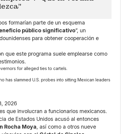
lezca”
bos formarían parte de un esquema
eneficio público significativo
”, un
adounidenses para obtener cooperación e
laron que este programa suele emplearse como
estimonios.
ernors for alleged ties to cartels.
o has slammed U.S. probes into sitting Mexican leaders
3, 2026
tes que involucran a funcionarios mexicanos.
icia de Estados Unidos acusó al entonces
n Rocha Moya
, así como a otros nueve