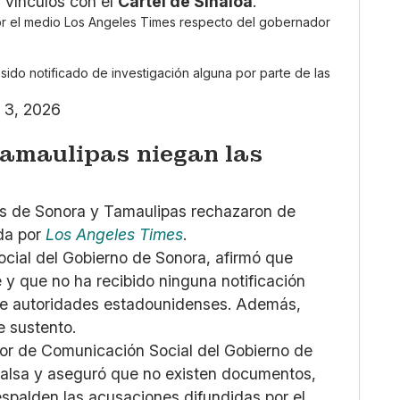
 vínculos con el
Cártel de Sinaloa
.
por el medio Los Angeles Times respecto del gobernador
sido notificado de investigación alguna por parte de las
 3, 2026
amaulipas niegan las
rnos de Sonora y Tamaulipas rechazaron de
ada por
Los Angeles Times
.
Social del Gobierno de Sonora, afirmó que
 y que no ha recibido ninguna notificación
e de autoridades estadounidenses. Además,
e sustento.
dor de Comunicación Social del Gobierno de
 falsa y aseguró que no existen documentos,
espalden las acusaciones difundidas por el