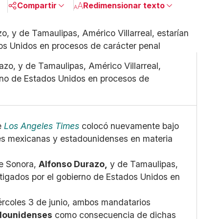
Compartir
Redimensionar texto
Pequeño
Linkedin
Mediano
Facebook
Grande
X
zo, y de Tamaulipas, Américo Villarreal,
Whatsapp
erno de Estados Unidos en procesos de
Copiar enlace
e
Los Angeles Times
colocó nuevamente bajo
ades mexicanas y estadounidenses en materia
de Sonora,
Alfonso Durazo,
y de Tamaulipas,
tigados por el gobierno de Estados Unidos en
ércoles 3 de junio, ambos mandatarios
adounidenses
como consecuencia de dichas