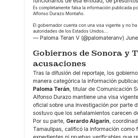
funcionarios de esa entidad, de presuntos
Es completamente falsa la información publicada 
Alfonso Durazo Montaño.
El gobernador cuenta con una visa vigente y no ha 
autoridades de los Estados Unidos.…
— Paloma Teran V (@palomateranv)
June
Gobiernos de Sonora y T
acusaciones
Tras la difusión del reportaje, los gobie
manera categórica la información public
Paloma Terán
, titular de Comunicación 
Alfonso Durazo mantiene una visa vigente
oficial sobre una investigación por part
sostuvo que los señalamientos carecen d
Por su parte,
Gerardo Algarín
, coordina
Tamaulipas, calificó la información como
expedientes ni pruebas verificables que r