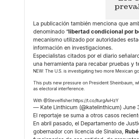
preva
La publicación también menciona que am
denominado “
libertad condicional por b
mecanismo utilizado por autoridades est
información en investigaciones.
Especialistas citados por el diario seña
una herramienta para recabar pruebas y t
NEW: The U.S. is investigating two more Mexican gov
This puts new pressure on President Sheinbaum, wh
as electoral interference.
With
@Stevelfisher
:
https://t.co/IturgAvHzY
— Kate Linthicum (@katelinthicum)
June 
El reportaje se suma a otros casos recien
En abril pasado, el Departamento de Just
gobernador con licencia de Sinaloa,
Rubé