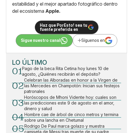
estabilidad y el mejor apartado fotográfico dentro
del ecosistema
Apple.
Haz que PorEsto! sea tu
fuente preferida en
Sigue nuestro canal
Síguenos en
LO ÚLTIMO
01
Pago de la beca Rita Cetina hoy lunes 10 de
agosto, ¿Quiénes recibirán el depósito?
Celebran las Alboradas en honor a la Virgen de
02
las Mercedes en Champotón: Inician sus festejos
patronales
Horóscopos de Mhoni Vidente hoy: cuales son
03
las predicciones este 9 de agosto en el amor,
dinero y salud
04
Hombre cae de árbol de cinco metros y termina
sobre una lancha en Chetumal
05
Rodrigo De Paul marca golazo y muestra
camiseta de Messi tras muerte de su padre