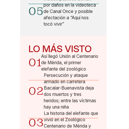
por daños en la videoteca
05
de Canal Once y posible
afectación a “Aquí nos
tocó vivir”
LO MÁS VISTO
Así llegó Unión al Centenario
01
de Mérida, el primer
elefante del zoológico
Persecución y ataque
armado en carretera
02
Bacalar-Buenavista deja
dos muertos y tres
heridos; entre las víctimas
hay una niña
La historia del elefante que
03
vivió en el Zoológico
Centenario de Mérida y