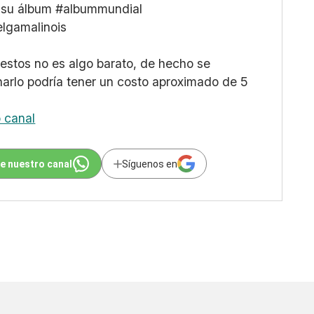
 su álbum
#albummundial
lgamalinois
stos no es algo barato, de hecho se
enarlo podría tener un costo aproximado de 5
o canal
e nuestro canal
Síguenos en