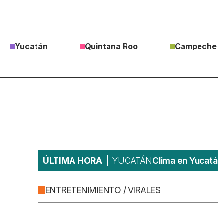
Yucatán
Quintana Roo
Campeche
ÚLTIMA HORA
YUCATÁN
Clima en Yucatá
ENTRETENIMIENTO / VIRALES