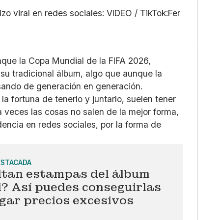
Mediano
Facebook
izo viral en redes sociales: VIDEO / TikTok:Fer
Grande
X
Whatsapp
Copiar enlace
nque la Copa Mundial de la FIFA 2026,
su tradicional álbum, algo que aunque la
sando de generación en generación.
a fortuna de tenerlo y juntarlo, suelen tener
veces las cosas no salen de la mejor forma,
dencia en redes sociales, por la forma de
ESTACADA
altan estampas del álbum
? Así puedes conseguirlas
gar precios excesivos