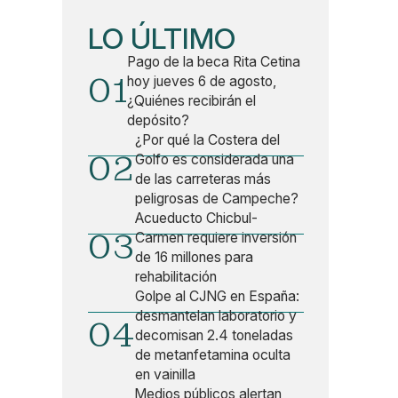
LO ÚLTIMO
Pago de la beca Rita Cetina
01
hoy jueves 6 de agosto,
¿Quiénes recibirán el
depósito?
¿Por qué la Costera del
02
Golfo es considerada una
de las carreteras más
peligrosas de Campeche?
Acueducto Chicbul-
03
Carmen requiere inversión
de 16 millones para
rehabilitación
Golpe al CJNG en España:
desmantelan laboratorio y
04
decomisan 2.4 toneladas
de metanfetamina oculta
en vainilla
Medios públicos alertan