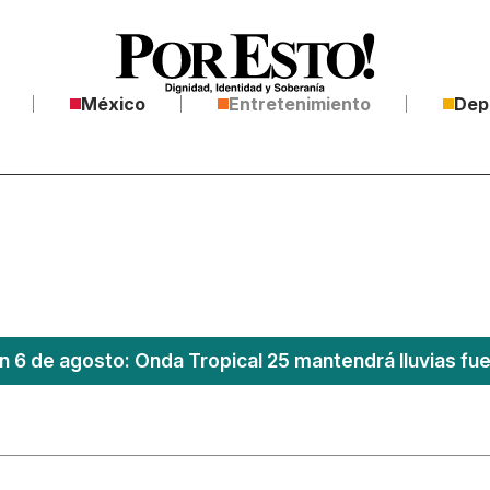
México
Entretenimiento
Dep
n 6 de agosto: Onda Tropical 25 mantendrá lluvias fu