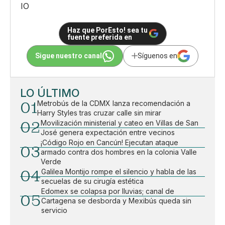
IO
Haz que PorEsto! sea tu
fuente preferida en
Sigue nuestro canal
Síguenos en
LO ÚLTIMO
01
Metrobús de la CDMX lanza recomendación a
Harry Styles tras cruzar calle sin mirar
02
Movilización ministerial y cateo en Villas de San
José genera expectación entre vecinos
¡Código Rojo en Cancún! Ejecutan ataque
03
armado contra dos hombres en la colonia Valle
Verde
04
Galilea Montijo rompe el silencio y habla de las
secuelas de su cirugía estética
Edomex se colapsa por lluvias; canal de
05
Cartagena se desborda y Mexibús queda sin
servicio