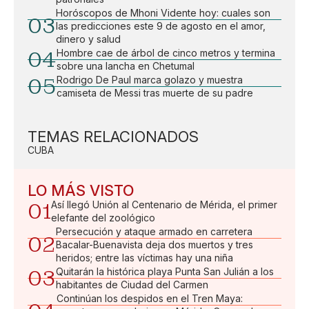
Horóscopos de Mhoni Vidente hoy: cuales son
03
las predicciones este 9 de agosto en el amor,
dinero y salud
04
Hombre cae de árbol de cinco metros y termina
sobre una lancha en Chetumal
05
Rodrigo De Paul marca golazo y muestra
camiseta de Messi tras muerte de su padre
TEMAS RELACIONADOS
CUBA
LO MÁS VISTO
01
Así llegó Unión al Centenario de Mérida, el primer
elefante del zoológico
Persecución y ataque armado en carretera
02
Bacalar-Buenavista deja dos muertos y tres
heridos; entre las víctimas hay una niña
03
Quitarán la histórica playa Punta San Julián a los
habitantes de Ciudad del Carmen
Continúan los despidos en el Tren Maya: