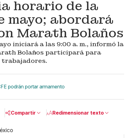
 horario de la
e mayo; abordará
con Marath Bolaños
o iniciará a las 9:00 a. m., informó la
rath Bolaños participará para
s trabajadores.
CFE podrán portar armamento
Compartir
Redimensionar texto
Pequeño
Linkedin
Mediano