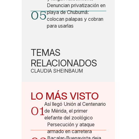
Denuncian privatización en
05
playa de Chuburná:
colocan palapas y cobran
para usarlas
TEMAS
RELACIONADOS
CLAUDIA SHEINBAUM
LO MÁS VISTO
Así llegó Unión al Centenario
01
de Mérida, el primer
elefante del zoológico
Persecución y ataque
armado en carretera
Bacalar-Buenavista deja