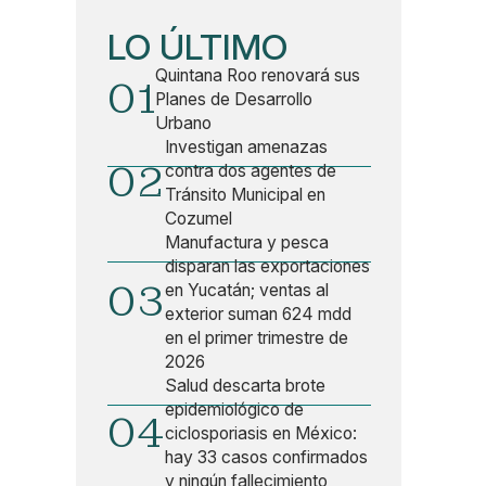
LO ÚLTIMO
Quintana Roo renovará sus
01
Planes de Desarrollo
Urbano
Investigan amenazas
02
contra dos agentes de
Tránsito Municipal en
Cozumel
Manufactura y pesca
disparan las exportaciones
03
en Yucatán; ventas al
exterior suman 624 mdd
en el primer trimestre de
2026
Salud descarta brote
epidemiológico de
04
ciclosporiasis en México:
hay 33 casos confirmados
y ningún fallecimiento