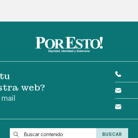
tu
stra web?
 mail
BUSCAR