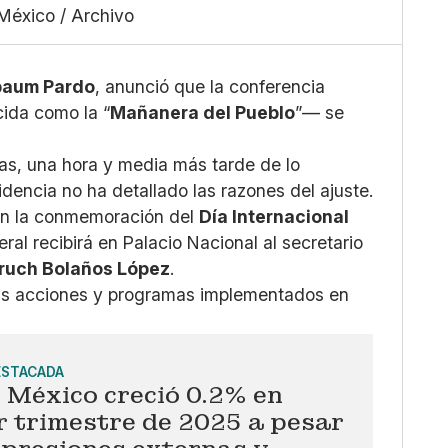
Facebook
México / Archivo
Grande
X
Whatsapp
Copiar enlace
baum Pardo
, anunció que la conferencia
ida como la “
Mañanera del Pueblo
”— se
as, una hora y media más tarde de lo
encia no ha detallado las razones del ajuste.
con la conmemoración del
Día Internacional
eral recibirá en Palacio Nacional al secretario
ruch Bolaños López
.
 las acciones y programas implementados en
ESTACADA
 México creció 0.2% en
r trimestre de 2025 a pesar