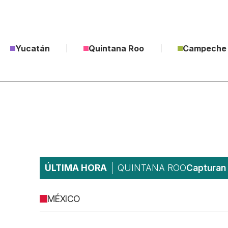
Yucatán
Quintana Roo
Campeche
ÚLTIMA HORA
QUINTANA ROO
Capturan 
MÉXICO