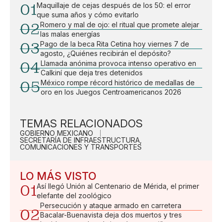
01
Maquillaje de cejas después de los 50: el error
que suma años y cómo evitarlo
02
Romero y mal de ojo: el ritual que promete alejar
las malas energías
03
Pago de la beca Rita Cetina hoy viernes 7 de
agosto, ¿Quiénes recibirán el depósito?
04
Llamada anónima provoca intenso operativo en
Calkiní que deja tres detenidos
05
México rompe récord histórico de medallas de
oro en los Juegos Centroamericanos 2026
TEMAS RELACIONADOS
GOBIERNO MEXICANO
SECRETARÍA DE INFRAESTRUCTURA,
COMUNICACIONES Y TRANSPORTES
LO MÁS VISTO
01
Así llegó Unión al Centenario de Mérida, el primer
elefante del zoológico
Persecución y ataque armado en carretera
02
Bacalar-Buenavista deja dos muertos y tres