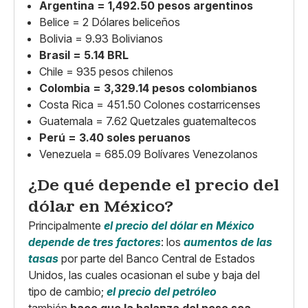
Argentina = 1,492.50 pesos argentinos
Belice = 2 Dólares beliceños
Bolivia = 9.93 Bolivianos
Brasil = 5.14 BRL
Chile = 935 pesos chilenos
Colombia = 3,329.14 pesos colombianos
Costa Rica = 451.50 Colones costarricenses
Guatemala = 7.62 Quetzales guatemaltecos
Perú = 3.40 soles peruanos
Venezuela = 685.09 Bolívares Venezolanos
¿De qué depende el precio del
dólar en México?
Principalmente
el precio del dólar en México
depende de tres factores
: los
aumentos de las
tasas
por parte del Banco Central de Estados
Unidos, las cuales ocasionan el sube y baja del
tipo de cambio;
el precio del petróleo
también
hace que la balanza del peso sea