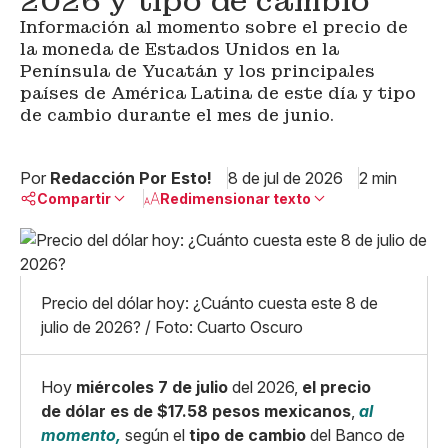
2026 y tipo de cambio
Información al momento sobre el precio de
la moneda de Estados Unidos en la
Península de Yucatán y los principales
países de América Latina de este día y tipo
de cambio durante el mes de junio.
Por
Redacción Por Esto!
8 de jul de 2026
2 min
Compartir
Redimensionar texto
Pequeño
Linkedin
Mediano
Facebook
X
Grande
Precio del dólar hoy: ¿Cuánto cuesta este 8 de
Whatsapp
julio de 2026? / Foto: Cuarto Oscuro
Copiar enlace
Hoy
miércoles 7 de julio
del 2026,
el precio
de dólar es de $17.58 pesos mexicanos
,
al
momento,
según el
tipo de cambio
del Banco de