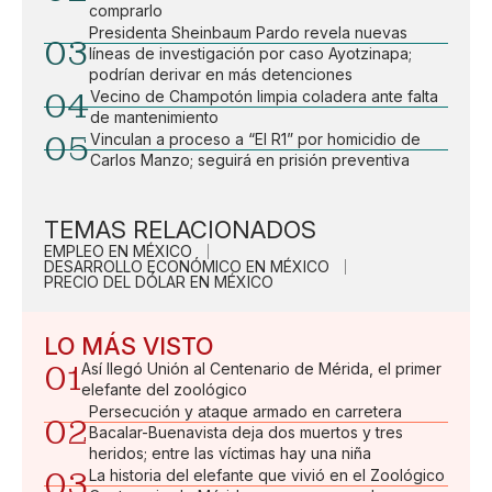
comprarlo
Presidenta Sheinbaum Pardo revela nuevas
03
líneas de investigación por caso Ayotzinapa;
podrían derivar en más detenciones
04
Vecino de Champotón limpia coladera ante falta
de mantenimiento
05
Vinculan a proceso a “El R1” por homicidio de
Carlos Manzo; seguirá en prisión preventiva
TEMAS RELACIONADOS
EMPLEO EN MÉXICO
DESARROLLO ECONÓMICO EN MÉXICO
PRECIO DEL DÓLAR EN MÉXICO
LO MÁS VISTO
01
Así llegó Unión al Centenario de Mérida, el primer
elefante del zoológico
Persecución y ataque armado en carretera
02
Bacalar-Buenavista deja dos muertos y tres
heridos; entre las víctimas hay una niña
03
La historia del elefante que vivió en el Zoológico