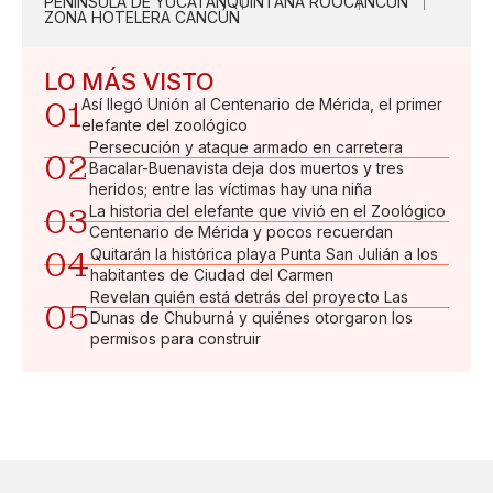
PENÍNSULA DE YUCATÁN
QUINTANA ROO
CANCÚN
ZONA HOTELERA CANCÚN
LO MÁS VISTO
01
Así llegó Unión al Centenario de Mérida, el primer
elefante del zoológico
Persecución y ataque armado en carretera
02
Bacalar-Buenavista deja dos muertos y tres
heridos; entre las víctimas hay una niña
03
La historia del elefante que vivió en el Zoológico
Centenario de Mérida y pocos recuerdan
04
Quitarán la histórica playa Punta San Julián a los
habitantes de Ciudad del Carmen
Revelan quién está detrás del proyecto Las
05
Dunas de Chuburná y quiénes otorgaron los
permisos para construir