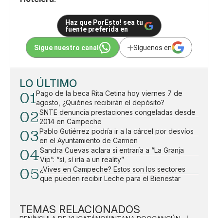
Haz que PorEsto! sea tu
fuente preferida en
Sigue nuestro canal
Síguenos en
LO ÚLTIMO
01
Pago de la beca Rita Cetina hoy viernes 7 de
agosto, ¿Quiénes recibirán el depósito?
02
SNTE denuncia prestaciones congeladas desde
2014 en Campeche
03
Pablo Gutiérrez podría ir a la cárcel por desvíos
en el Ayuntamiento de Carmen
04
Sandra Cuevas aclara si entraría a “La Granja
Vip”: “sí, sí iría a un reality”
05
¿Vives en Campeche? Estos son los sectores
que pueden recibir Leche para el Bienestar
TEMAS RELACIONADOS