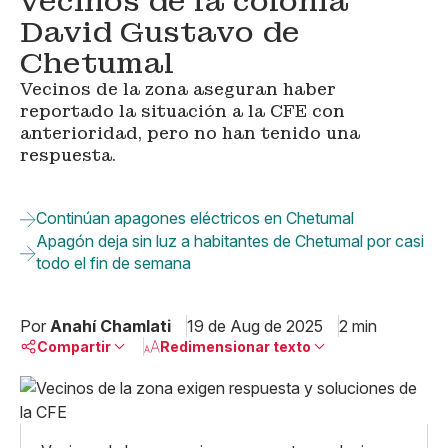
vecinos de la colonia
David Gustavo de
Chetumal
Vecinos de la zona aseguran haber
reportado la situación a la CFE con
anterioridad, pero no han tenido una
respuesta.
Continúan apagones eléctricos en Chetumal
Apagón deja sin luz a habitantes de Chetumal por casi
todo el fin de semana
Por
Anahí Chamlati
19 de Aug de 2025
2 min
Compartir
Redimensionar texto
Pequeño
Linkedin
Mediano
Facebook
X