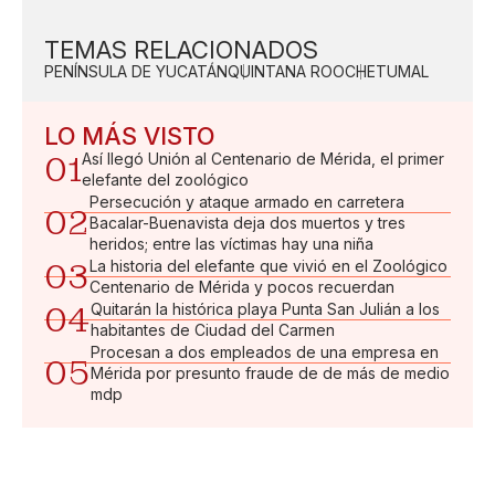
TEMAS RELACIONADOS
PENÍNSULA DE YUCATÁN
QUINTANA ROO
CHETUMAL
LO MÁS VISTO
01
Así llegó Unión al Centenario de Mérida, el primer
elefante del zoológico
Persecución y ataque armado en carretera
02
Bacalar-Buenavista deja dos muertos y tres
heridos; entre las víctimas hay una niña
03
La historia del elefante que vivió en el Zoológico
Centenario de Mérida y pocos recuerdan
04
Quitarán la histórica playa Punta San Julián a los
habitantes de Ciudad del Carmen
Procesan a dos empleados de una empresa en
05
Mérida por presunto fraude de de más de medio
mdp