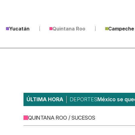
Yucatán
Quintana Roo
Campeche
ÚLTIMA HORA
DEPORTES
México se qued
QUINTANA ROO / SUCESOS