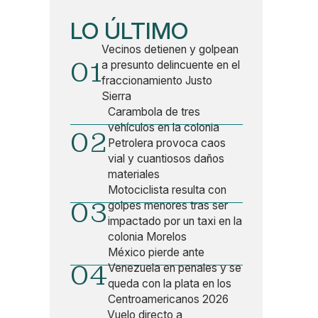
LO ÚLTIMO
Vecinos detienen y golpean
01
a presunto delincuente en el
fraccionamiento Justo
Sierra
Carambola de tres
vehículos en la colonia
02
Petrolera provoca caos
vial y cuantiosos daños
materiales
Motociclista resulta con
03
golpes menores tras ser
impactado por un taxi en la
colonia Morelos
México pierde ante
04
Venezuela en penales y se
queda con la plata en los
Centroamericanos 2026
Vuelo directo a