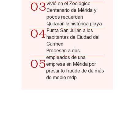
03
vivió en el Zoológico
Centenario de Mérida y
pocos recuerdan
Quitarán la histórica playa
04
Punta San Julián a los
habitantes de Ciudad del
Carmen
Procesan a dos
empleados de una
05
empresa en Mérida por
presunto fraude de de más
de medio mdp