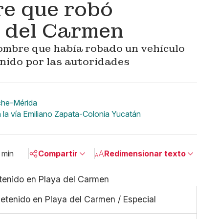
e que robó
a del Carmen
hombre que había robado un vehículo
nido por las autoridades
che-Mérida
 la vía Emiliano Zapata-Colonia Yucatán
 min
Compartir
Redimensionar texto
Pequeño
Linkedin
Mediano
Facebook
detenido en Playa del Carmen / Especial
Grande
X
Whatsapp