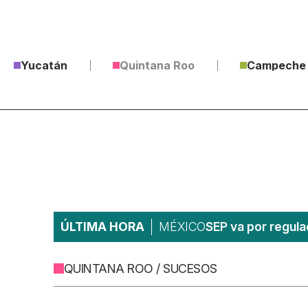
Yucatán
Quintana Roo
Campeche
ÚLTIMA HORA
MÉXICO
SEP va por regula
QUINTANA ROO / SUCESOS