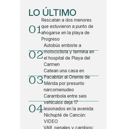
LO ÚLTIMO
Rescatan a dos menores
01
que estuvieron a punto de
ahogarse en la playa de
Progreso
Autobús embiste a
02
motociclista y termina en
el hospital de Playa del
Carmen
Catean una casa en
03
Pacabtún al Oriente de
Mérida por presunto
narcomenudeo
Carambola entre seis
vehículos deja 17
04
lesionados en la avenida
Nichupté de Cancún:
VIDEO
VAR, penales y cambios: