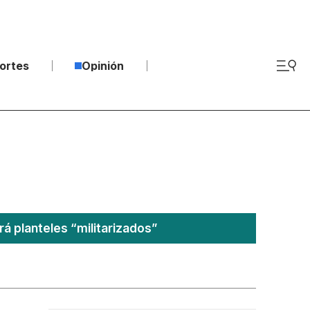
ortes
Opinión
rá planteles “militarizados”