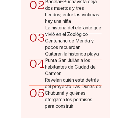
02
Bacalar-Buenavista deja
dos muertos y tres
heridos; entre las víctimas
hay una niña
La historia del elefante que
03
vivió en el Zoológico
Centenario de Mérida y
pocos recuerdan
Quitarán la histórica playa
04
Punta San Julián a los
habitantes de Ciudad del
Carmen
Revelan quién está detrás
del proyecto Las Dunas de
05
Chuburná y quiénes
otorgaron los permisos
para construir