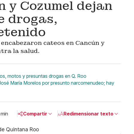
n y Cozumel dejan
e drogas,
etenido
s encabezaron cateos en Cancún y
tra la salud.
hos, motos y presuntas drogas en Q. Roo
 José María Morelos por presunto narcomenudeo; hay
 min
Compartir
Redimensionar texto
Pequeño
Linkedin