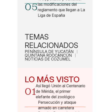
05
las modificaciones del
reglamento que llegan a La
Liga de España
TEMAS
RELACIONADOS
PENÍNSULA DE YUCATÁN
QUINTANA ROO
CANCÚN
NOTICIAS DE COZUMEL
LO MÁS VISTO
Así llegó Unión al Centenario
01
de Mérida, el primer
elefante del zoológico
Persecución y ataque
armado en carretera