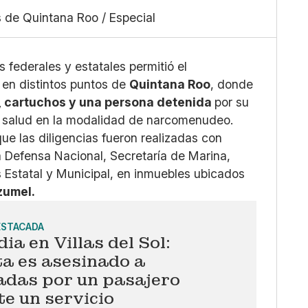
Mediano
Facebook
 de Quintana Roo / Especial
Grande
X
Whatsapp
Copiar enlace
 federales y estatales permitió el
 en distintos puntos de
Quintana Roo
, donde
, cartuchos y una persona detenida
por su
la salud en la modalidad de narcomenudeo.
ue las diligencias fueron realizadas con
a Defensa Nacional, Secretaría de Marina,
s Estatal y Municipal, en inmuebles ubicados
zumel.
ESTACADA
ia en Villas del Sol:
ta es asesinado a
adas por un pasajero
e un servicio