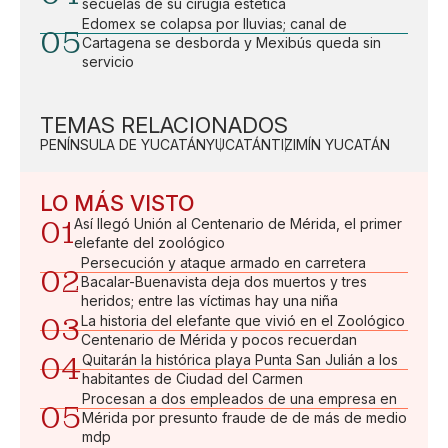
secuelas de su cirugía estética
Edomex se colapsa por lluvias; canal de
05
Cartagena se desborda y Mexibús queda sin
servicio
TEMAS RELACIONADOS
PENÍNSULA DE YUCATÁN
YUCATÁN
TIZIMÍN YUCATÁN
LO MÁS VISTO
01
Así llegó Unión al Centenario de Mérida, el primer
elefante del zoológico
Persecución y ataque armado en carretera
02
Bacalar-Buenavista deja dos muertos y tres
heridos; entre las víctimas hay una niña
03
La historia del elefante que vivió en el Zoológico
Centenario de Mérida y pocos recuerdan
04
Quitarán la histórica playa Punta San Julián a los
habitantes de Ciudad del Carmen
Procesan a dos empleados de una empresa en
05
Mérida por presunto fraude de de más de medio
mdp