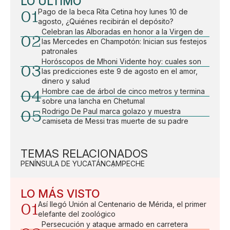
LO ÚLTIMO
01
Pago de la beca Rita Cetina hoy lunes 10 de
agosto, ¿Quiénes recibirán el depósito?
Celebran las Alboradas en honor a la Virgen de
02
las Mercedes en Champotón: Inician sus festejos
patronales
Horóscopos de Mhoni Vidente hoy: cuales son
03
las predicciones este 9 de agosto en el amor,
dinero y salud
04
Hombre cae de árbol de cinco metros y termina
sobre una lancha en Chetumal
05
Rodrigo De Paul marca golazo y muestra
camiseta de Messi tras muerte de su padre
TEMAS RELACIONADOS
PENÍNSULA DE YUCATÁN
CAMPECHE
LO MÁS VISTO
01
Así llegó Unión al Centenario de Mérida, el primer
elefante del zoológico
Persecución y ataque armado en carretera