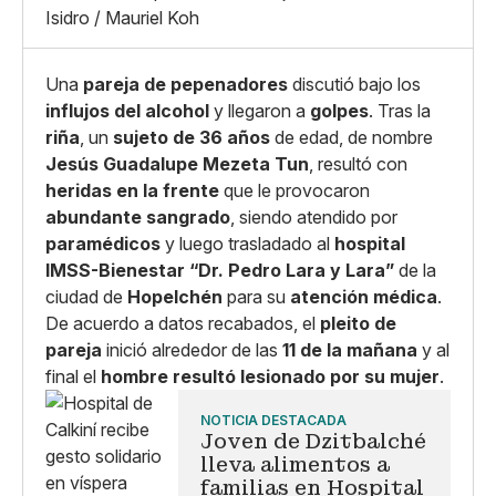
X
Grande
Isidro / Mauriel Koh
Whatsapp
Copiar enlace
Una
pareja de pepenadores
discutió bajo los
influjos del alcohol
y llegaron a
golpes
. Tras la
riña
, un
sujeto de 36 años
de edad, de nombre
Jesús Guadalupe Mezeta Tun
, resultó con
heridas en la frente
que le provocaron
abundante sangrado
, siendo atendido por
paramédicos
y luego trasladado al
hospital
IMSS-Bienestar “Dr. Pedro Lara y Lara”
de la
ciudad de
Hopelchén
para su
atención médica
.
De acuerdo a datos recabados, el
pleito de
pareja
inició alrededor de las
11 de la mañana
y al
final el
hombre resultó lesionado por su mujer
.
NOTICIA DESTACADA
Joven de Dzitbalché
lleva alimentos a
familias en Hospital