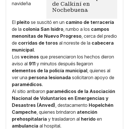
de Calkiní en
Nochebuena
El
pleito
se suscitó en un
camino de terracería
de la
colonia San Isidro
, rumbo a los
campos
menonitas de Nuevo Progreso
, cerca del predio
de
corridas de toros
al noreste de la
cabecera
municipal
.
Los
vecinos
que presenciaron los hechos dieron
aviso al
911
y minutos después llegaron
elementos de la policía municipal
, quienes al
ver una
persona lesionada
solicitaron apoyo de
paramédicos
.
Al sitio arribaron
paramédicos de la Asociación
Nacional de Voluntarios en Emergencias y
Desastres (Anved)
, destacamento
Hopelchén
Campeche
, quienes brindaron
atención
prehospitalaria
y trasladaron al
herido
en
ambulancia
al hospital.