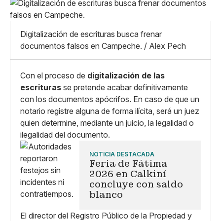
Pequeño
Linkedin
Mediano
Facebook
X
Grande
Digitalización de escrituras busca frenar
Whatsapp
documentos falsos en Campeche. / Alex Pech
Copiar enlace
Con el proceso de
digitalización de las
escrituras
se pretende acabar definitivamente
con los documentos apócrifos. En caso de que un
notario registre alguna de forma ilícita, será un juez
quien determine, mediante un juicio, la legalidad o
ilegalidad del documento.
NOTICIA DESTACADA
Feria de Fátima
2026 en Calkiní
concluye con saldo
blanco
El director del Registro Público de la Propiedad y