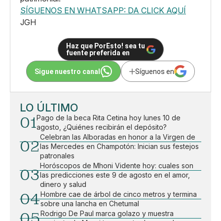
SÍGUENOS EN WHATSAPP: DA CLICK AQUÍ
JGH
Haz que PorEsto! sea tu
fuente preferida en
Sigue nuestro canal
Síguenos en
LO ÚLTIMO
01
Pago de la beca Rita Cetina hoy lunes 10 de
agosto, ¿Quiénes recibirán el depósito?
Celebran las Alboradas en honor a la Virgen de
02
las Mercedes en Champotón: Inician sus festejos
patronales
Horóscopos de Mhoni Vidente hoy: cuales son
03
las predicciones este 9 de agosto en el amor,
dinero y salud
04
Hombre cae de árbol de cinco metros y termina
sobre una lancha en Chetumal
05
Rodrigo De Paul marca golazo y muestra