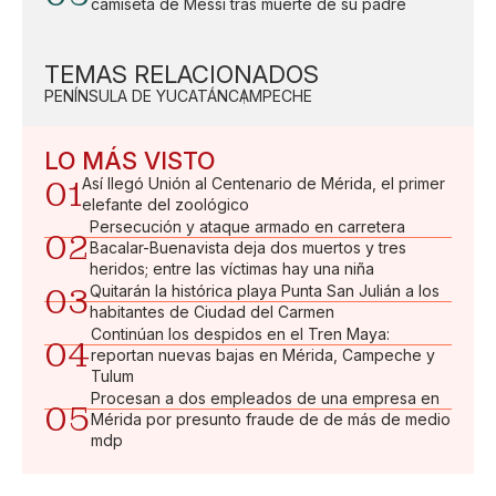
camiseta de Messi tras muerte de su padre
TEMAS RELACIONADOS
PENÍNSULA DE YUCATÁN
CAMPECHE
LO MÁS VISTO
01
Así llegó Unión al Centenario de Mérida, el primer
elefante del zoológico
Persecución y ataque armado en carretera
02
Bacalar-Buenavista deja dos muertos y tres
heridos; entre las víctimas hay una niña
03
Quitarán la histórica playa Punta San Julián a los
habitantes de Ciudad del Carmen
Continúan los despidos en el Tren Maya:
04
reportan nuevas bajas en Mérida, Campeche y
Tulum
Procesan a dos empleados de una empresa en
05
Mérida por presunto fraude de de más de medio
mdp