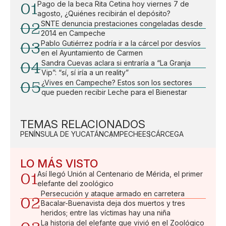
01
Pago de la beca Rita Cetina hoy viernes 7 de
agosto, ¿Quiénes recibirán el depósito?
02
SNTE denuncia prestaciones congeladas desde
2014 en Campeche
03
Pablo Gutiérrez podría ir a la cárcel por desvíos
en el Ayuntamiento de Carmen
04
Sandra Cuevas aclara si entraría a “La Granja
Vip”: “sí, sí iría a un reality”
05
¿Vives en Campeche? Estos son los sectores
que pueden recibir Leche para el Bienestar
TEMAS RELACIONADOS
PENÍNSULA DE YUCATÁN
CAMPECHE
ESCÁRCEGA
LO MÁS VISTO
01
Así llegó Unión al Centenario de Mérida, el primer
elefante del zoológico
Persecución y ataque armado en carretera
02
Bacalar-Buenavista deja dos muertos y tres
heridos; entre las víctimas hay una niña
La historia del elefante que vivió en el Zoológico