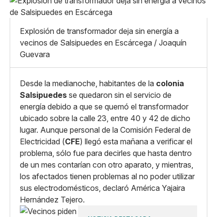
Pequeño
Linkedin
Mediano
Facebook
X
Grande
Explosión de transformador deja sin energía a
Whatsapp
vecinos de Salsipuedes en Escárcega / Joaquín
Copiar enlace
Guevara
Desde la medianoche, habitantes de la
colonia
Salsipuedes
se quedaron sin el servicio de
energía debido a que se quemó el transformador
ubicado sobre la calle 23, entre 40 y 42 de dicho
lugar. Aunque personal de la Comisión Federal de
Electricidad (
CFE
) llegó esta mañana a verificar el
problema, sólo fue para decirles que hasta dentro
de un mes contarían con otro aparato, y mientras,
los afectados tienen problemas al no poder utilizar
sus electrodomésticos, declaró América Yajaira
Hernández Tejero.