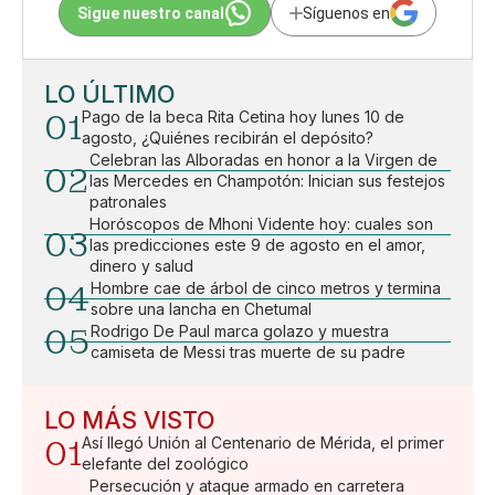
Sigue nuestro canal
Síguenos en
LO ÚLTIMO
01
Pago de la beca Rita Cetina hoy lunes 10 de
agosto, ¿Quiénes recibirán el depósito?
Celebran las Alboradas en honor a la Virgen de
02
las Mercedes en Champotón: Inician sus festejos
patronales
Horóscopos de Mhoni Vidente hoy: cuales son
03
las predicciones este 9 de agosto en el amor,
dinero y salud
04
Hombre cae de árbol de cinco metros y termina
sobre una lancha en Chetumal
05
Rodrigo De Paul marca golazo y muestra
camiseta de Messi tras muerte de su padre
LO MÁS VISTO
01
Así llegó Unión al Centenario de Mérida, el primer
elefante del zoológico
Persecución y ataque armado en carretera