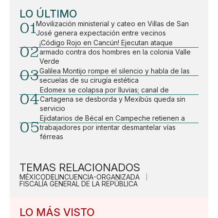
LO ÚLTIMO
01
Movilización ministerial y cateo en Villas de San
José genera expectación entre vecinos
¡Código Rojo en Cancún! Ejecutan ataque
02
armado contra dos hombres en la colonia Valle
Verde
03
Galilea Montijo rompe el silencio y habla de las
secuelas de su cirugía estética
Edomex se colapsa por lluvias; canal de
04
Cartagena se desborda y Mexibús queda sin
servicio
Ejidatarios de Bécal en Campeche retienen a
05
trabajadores por intentar desmantelar vías
férreas
TEMAS RELACIONADOS
MÉXICO
DELINCUENCIA-ORGANIZADA
FISCALÍA GENERAL DE LA REPÚBLICA
LO MÁS VISTO