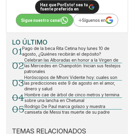
Haz que PorEsto! sea tu
fuente preferida en
Sigue nuestro canal
Síguenos en
LO ÚLTIMO
01
Pago de la beca Rita Cetina hoy lunes 10 de
agosto, ¿Quiénes recibirán el depósito?
Celebran las Alboradas en honor a la Virgen de
02
las Mercedes en Champotón: Inician sus festejos
patronales
Horóscopos de Mhoni Vidente hoy: cuales son
03
las predicciones este 9 de agosto en el amor,
dinero y salud
04
Hombre cae de árbol de cinco metros y termina
sobre una lancha en Chetumal
05
Rodrigo De Paul marca golazo y muestra
camiseta de Messi tras muerte de su padre
TEMAS RELACIONADOS