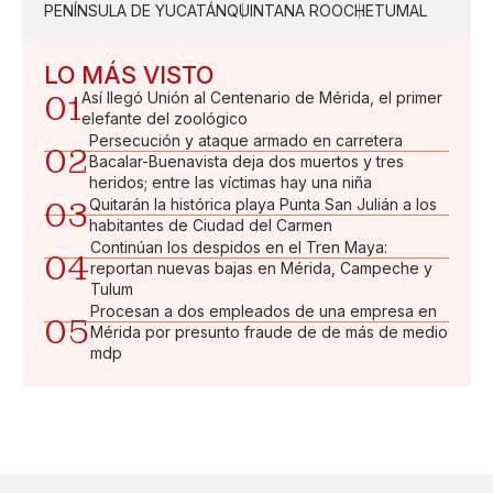
PENÍNSULA DE YUCATÁN
QUINTANA ROO
CHETUMAL
LO MÁS VISTO
01
Así llegó Unión al Centenario de Mérida, el primer
elefante del zoológico
Persecución y ataque armado en carretera
02
Bacalar-Buenavista deja dos muertos y tres
heridos; entre las víctimas hay una niña
03
Quitarán la histórica playa Punta San Julián a los
habitantes de Ciudad del Carmen
Continúan los despidos en el Tren Maya:
04
reportan nuevas bajas en Mérida, Campeche y
Tulum
Procesan a dos empleados de una empresa en
05
Mérida por presunto fraude de de más de medio
mdp