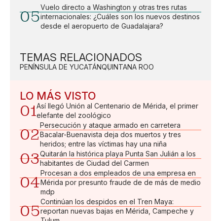
Vuelo directo a Washington y otras tres rutas
05
internacionales: ¿Cuáles son los nuevos destinos
desde el aeropuerto de Guadalajara?
TEMAS RELACIONADOS
PENÍNSULA DE YUCATÁN
QUINTANA ROO
LO MÁS VISTO
01
Así llegó Unión al Centenario de Mérida, el primer
elefante del zoológico
Persecución y ataque armado en carretera
02
Bacalar-Buenavista deja dos muertos y tres
heridos; entre las víctimas hay una niña
03
Quitarán la histórica playa Punta San Julián a los
habitantes de Ciudad del Carmen
Procesan a dos empleados de una empresa en
04
Mérida por presunto fraude de de más de medio
mdp
Continúan los despidos en el Tren Maya:
05
reportan nuevas bajas en Mérida, Campeche y
Tulum