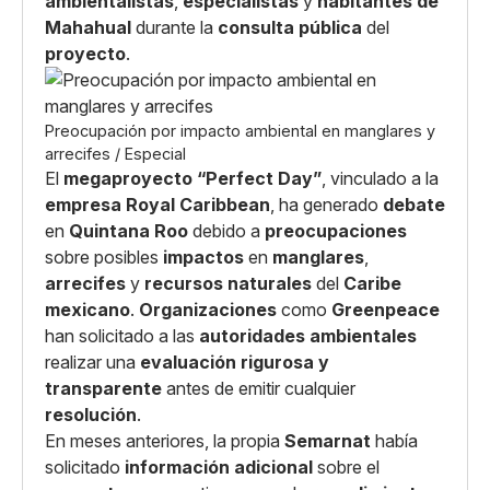
ambientalistas
,
especialistas
y
habitantes de
Mahahual
durante la
consulta pública
del
proyecto
.
Preocupación por impacto ambiental en manglares y
arrecifes / Especial
El
megaproyecto “Perfect Day”
, vinculado a la
empresa Royal Caribbean
, ha generado
debate
en
Quintana Roo
debido a
preocupaciones
sobre posibles
impactos
en
manglares
,
arrecifes
y
recursos naturales
del
Caribe
mexicano
.
Organizaciones
como
Greenpeace
han solicitado a las
autoridades ambientales
realizar una
evaluación rigurosa y
transparente
antes de emitir cualquier
resolución
.
En meses anteriores, la propia
Semarnat
había
solicitado
información adicional
sobre el