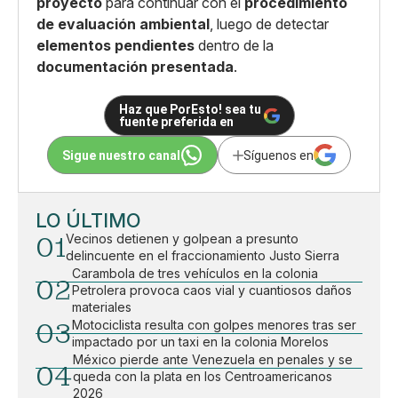
proyecto
para continuar con el
procedimiento
de evaluación ambiental
, luego de detectar
elementos pendientes
dentro de la
documentación presentada
.
Haz que PorEsto! sea tu
fuente preferida en
Sigue nuestro canal
Síguenos en
LO ÚLTIMO
01
Vecinos detienen y golpean a presunto
delincuente en el fraccionamiento Justo Sierra
Carambola de tres vehículos en la colonia
02
Petrolera provoca caos vial y cuantiosos daños
materiales
03
Motociclista resulta con golpes menores tras ser
impactado por un taxi en la colonia Morelos
México pierde ante Venezuela en penales y se
04
queda con la plata en los Centroamericanos
2026