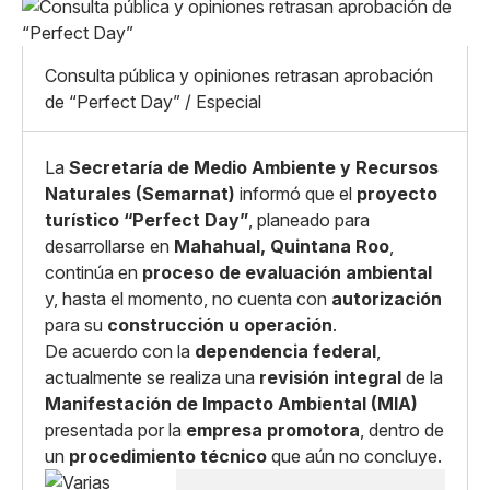
Pequeño
Linkedin
Mediano
Facebook
X
Grande
Consulta pública y opiniones retrasan aprobación
Whatsapp
de “Perfect Day” / Especial
Copiar enlace
La
Secretaría de Medio Ambiente y Recursos
Naturales (Semarnat)
informó que el
proyecto
turístico “Perfect Day”
, planeado para
desarrollarse en
Mahahual, Quintana Roo
,
continúa en
proceso de evaluación ambiental
y, hasta el momento, no cuenta con
autorización
para su
construcción u operación
.
De acuerdo con la
dependencia federal
,
actualmente se realiza una
revisión integral
de la
Manifestación de Impacto Ambiental (MIA)
presentada por la
empresa promotora
, dentro de
un
procedimiento técnico
que aún no concluye.