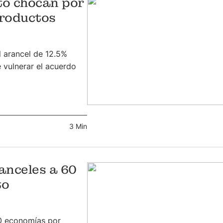
to chocan por
productos
l arancel de 12.5%
 vulnerar el acuerdo
3 Min
anceles a 60
to
60 economías por