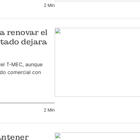
2 Min
a renovar el
atado dejara
del T-MEC, aunque
rdo comercial con
2 Min
antener