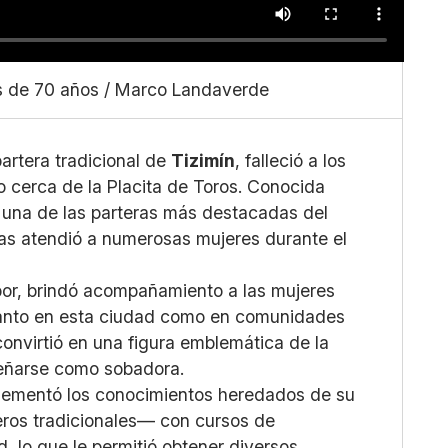
s de 70 años / Marco Landaverde
partera tradicional de
Tizimín
, falleció a los
o cerca de la Placita de Toros. Conocida
e una de las parteras más destacadas del
as atendió a numerosas mujeres durante el
or, brindó acompañamiento a las mujeres
 tanto en esta ciudad como en comunidades
convirtió en una figura emblemática de la
eñarse como sobadora.
plementó los conocimientos heredados de su
eros tradicionales— con cursos de
d, lo que le permitió obtener diversos