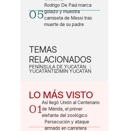
Rodrigo De Paul marca
05
golazo y muestra
camiseta de Messi tras
muerte de su padre
TEMAS
RELACIONADOS
PENÍNSULA DE YUCATÁN
YUCATÁN
TIZIMÍN YUCATÁN
LO MÁS VISTO
Así llegó Unión al Centenario
01
de Mérida, el primer
elefante del zoológico
Persecución y ataque
armado en carretera