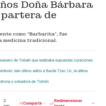
años Doña Bárbara
 partera de
ente como "Barbarita", fue
 medicina tradicional.
 huesero de Yobaín que realizaba supuestas curaciones
ímbolo: dan último adiós a Bacila Tzec Uc, la última
adrona y sobadora de Tizimín
2
Redimensionar
Compartir
min
texto