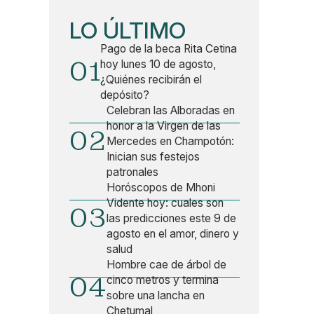
LO ÚLTIMO
Pago de la beca Rita Cetina
01
hoy lunes 10 de agosto,
¿Quiénes recibirán el
depósito?
Celebran las Alboradas en
honor a la Virgen de las
02
Mercedes en Champotón:
Inician sus festejos
patronales
Horóscopos de Mhoni
Vidente hoy: cuales son
03
las predicciones este 9 de
agosto en el amor, dinero y
salud
Hombre cae de árbol de
04
cinco metros y termina
sobre una lancha en
Chetumal