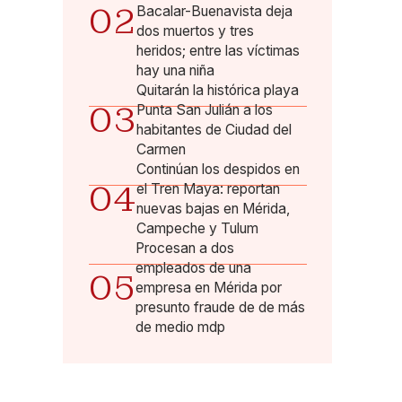
02
Bacalar-Buenavista deja
dos muertos y tres
heridos; entre las víctimas
hay una niña
Quitarán la histórica playa
03
Punta San Julián a los
habitantes de Ciudad del
Carmen
Continúan los despidos en
04
el Tren Maya: reportan
nuevas bajas en Mérida,
Campeche y Tulum
Procesan a dos
empleados de una
05
empresa en Mérida por
presunto fraude de de más
de medio mdp