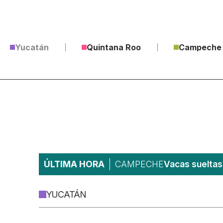
Yucatán
Quintana Roo
Campeche
ÚLTIMA HORA
CAMPECHE
Vacas sueltas 
YUCATÁN