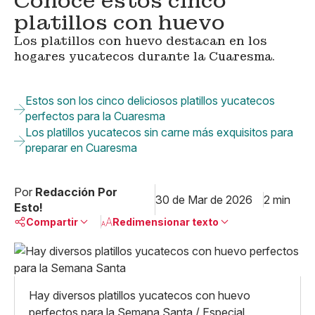
Conoce estos cinco
platillos con huevo
Los platillos con huevo destacan en los
hogares yucatecos durante la Cuaresma.
Estos son los cinco deliciosos platillos yucatecos
perfectos para la Cuaresma
Los platillos yucatecos sin carne más exquisitos para
preparar en Cuaresma
Por
Redacción Por
30 de Mar de 2026
2 min
Esto!
Compartir
Redimensionar texto
Pequeño
Linkedin
Mediano
Facebook
X
Grande
Hay diversos platillos yucatecos con huevo
Whatsapp
perfectos para la Semana Santa / Especial