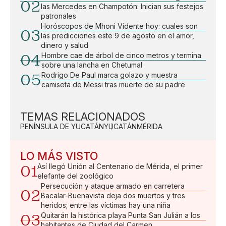
02
las Mercedes en Champotón: Inician sus festejos
patronales
Horóscopos de Mhoni Vidente hoy: cuales son
03
las predicciones este 9 de agosto en el amor,
dinero y salud
04
Hombre cae de árbol de cinco metros y termina
sobre una lancha en Chetumal
05
Rodrigo De Paul marca golazo y muestra
camiseta de Messi tras muerte de su padre
TEMAS RELACIONADOS
PENÍNSULA DE YUCATÁN
YUCATÁN
MÉRIDA
LO MÁS VISTO
01
Así llegó Unión al Centenario de Mérida, el primer
elefante del zoológico
Persecución y ataque armado en carretera
02
Bacalar-Buenavista deja dos muertos y tres
heridos; entre las víctimas hay una niña
03
Quitarán la histórica playa Punta San Julián a los
habitantes de Ciudad del Carmen