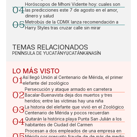
Horóscopos de Mhoni Vidente hoy: cuales son
04
las predicciones este 7 de agosto en el amor,
dinero y salud
05
Metrobús de la CDMX lanza recomendación a
Harry Styles tras cruzar calle sin mirar
TEMAS RELACIONADOS
PENÍNSULA DE YUCATÁN
YUCATÁN
KANASÍN
LO MÁS VISTO
01
Así llegó Unión al Centenario de Mérida, el primer
elefante del zoológico
Persecución y ataque armado en carretera
02
Bacalar-Buenavista deja dos muertos y tres
heridos; entre las víctimas hay una niña
03
La historia del elefante que vivió en el Zoológico
Centenario de Mérida y pocos recuerdan
04
Quitarán la histórica playa Punta San Julián a los
habitantes de Ciudad del Carmen
Procesan a dos empleados de una empresa en
05
Mérida por presunto fraude de de más de medio