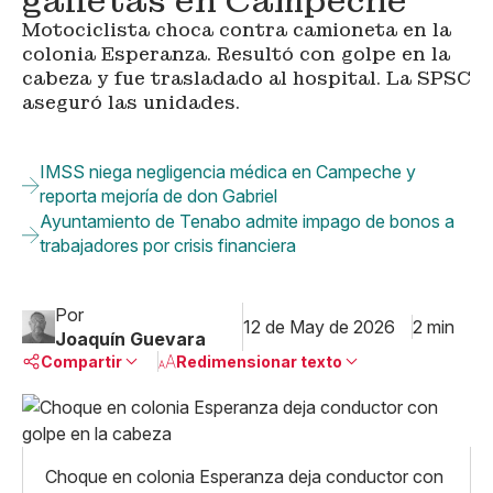
galletas en Campeche
Motociclista choca contra camioneta en la
colonia Esperanza. Resultó con golpe en la
cabeza y fue trasladado al hospital. La SPSC
aseguró las unidades.
IMSS niega negligencia médica en Campeche y
reporta mejoría de don Gabriel
Ayuntamiento de Tenabo admite impago de bonos a
trabajadores por crisis financiera
Por
12 de May de 2026
2 min
Joaquín Guevara
Compartir
Redimensionar texto
Pequeño
Linkedin
Mediano
Facebook
X
Grande
Choque en colonia Esperanza deja conductor con
Whatsapp