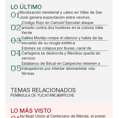
LO ÚLTIMO
01
Movilización ministerial y cateo en Villas de San
José genera expectación entre vecinos
¡Código Rojo en Cancún! Ejecutan ataque
02
armado contra dos hombres en la colonia Valle
Verde
03
Galilea Montijo rompe el silencio y habla de las
secuelas de su cirugía estética
Edomex se colapsa por lluvias; canal de
04
Cartagena se desborda y Mexibús queda sin
servicio
Ejidatarios de Bécal en Campeche retienen a
05
trabajadores por intentar desmantelar vías
férreas
TEMAS RELACIONADOS
PENÍNSULA DE YUCATÁN
CAMPECHE
LO MÁS VISTO
Así llegó Unión al Centenario de Mérida, el primer