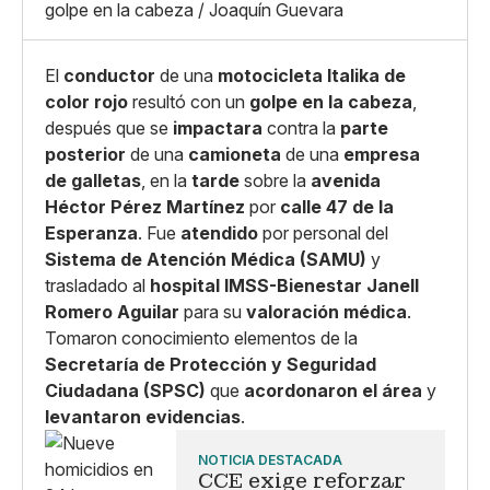
golpe en la cabeza / Joaquín Guevara
Copiar enlace
El
conductor
de una
motocicleta Italika de
color rojo
resultó con un
golpe en la cabeza
,
después que se
impactara
contra la
parte
posterior
de una
camioneta
de una
empresa
de galletas
, en la
tarde
sobre la
avenida
Héctor Pérez Martínez
por
calle 47 de la
Esperanza
. Fue
atendido
por personal del
Sistema de Atención Médica (SAMU)
y
trasladado al
hospital IMSS-Bienestar Janell
Romero Aguilar
para su
valoración médica
.
Tomaron conocimiento elementos de la
Secretaría de Protección y Seguridad
Ciudadana (SPSC)
que
acordonaron el área
y
levantaron evidencias
.
NOTICIA DESTACADA
CCE exige reforzar