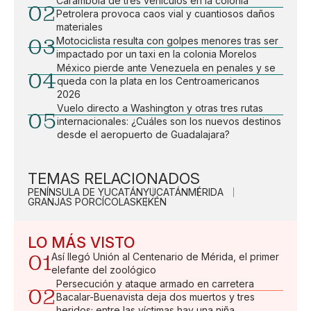
Carambola de tres vehículos en la colonia
02
Petrolera provoca caos vial y cuantiosos daños
materiales
03
Motociclista resulta con golpes menores tras ser
impactado por un taxi en la colonia Morelos
México pierde ante Venezuela en penales y se
04
queda con la plata en los Centroamericanos
2026
Vuelo directo a Washington y otras tres rutas
05
internacionales: ¿Cuáles son los nuevos destinos
desde el aeropuerto de Guadalajara?
TEMAS RELACIONADOS
PENÍNSULA DE YUCATÁN
YUCATÁN
MÉRIDA
GRANJAS PORCÍCOLAS
KEKÉN
LO MÁS VISTO
01
Así llegó Unión al Centenario de Mérida, el primer
elefante del zoológico
Persecución y ataque armado en carretera
02
Bacalar-Buenavista deja dos muertos y tres
heridos; entre las víctimas hay una niña