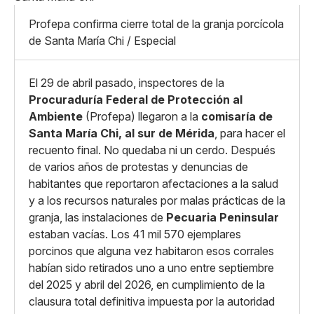
Mediano
Facebook
X
Grande
Profepa confirma cierre total de la granja porcícola
Whatsapp
de Santa María Chi / Especial
Copiar enlace
El 29 de abril pasado, inspectores de la
Procuraduría Federal de Protección al
Ambiente
(Profepa) llegaron a la
comisaría de
Santa María Chi, al sur de Mérida
, para hacer el
recuento final. No quedaba ni un cerdo. Después
de varios años de protestas y denuncias de
habitantes que reportaron afectaciones a la salud
y a los recursos naturales por malas prácticas de la
granja, las instalaciones de
Pecuaria Peninsular
estaban vacías. Los 41 mil 570 ejemplares
porcinos que alguna vez habitaron esos corrales
habían sido retirados uno a uno entre septiembre
del 2025 y abril del 2026, en cumplimiento de la
clausura total definitiva impuesta por la autoridad