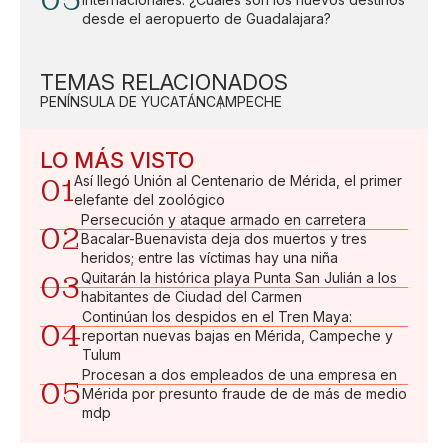
05
desde el aeropuerto de Guadalajara?
TEMAS RELACIONADOS
PENÍNSULA DE YUCATÁN
CAMPECHE
LO MÁS VISTO
01
Así llegó Unión al Centenario de Mérida, el primer
elefante del zoológico
Persecución y ataque armado en carretera
02
Bacalar-Buenavista deja dos muertos y tres
heridos; entre las víctimas hay una niña
03
Quitarán la histórica playa Punta San Julián a los
habitantes de Ciudad del Carmen
Continúan los despidos en el Tren Maya:
04
reportan nuevas bajas en Mérida, Campeche y
Tulum
Procesan a dos empleados de una empresa en
05
Mérida por presunto fraude de de más de medio
mdp