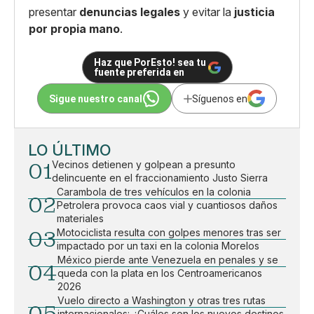
presentar
denuncias legales
y evitar la
justicia
por propia mano
.
Haz que PorEsto! sea tu
fuente preferida en
Sigue nuestro canal
Síguenos en
LO ÚLTIMO
01
Vecinos detienen y golpean a presunto
delincuente en el fraccionamiento Justo Sierra
Carambola de tres vehículos en la colonia
02
Petrolera provoca caos vial y cuantiosos daños
materiales
03
Motociclista resulta con golpes menores tras ser
impactado por un taxi en la colonia Morelos
México pierde ante Venezuela en penales y se
04
queda con la plata en los Centroamericanos
2026
Vuelo directo a Washington y otras tres rutas
internacionales: ¿Cuáles son los nuevos destinos