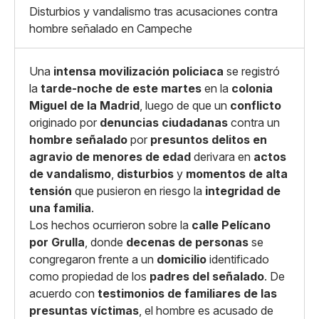
X
Grande
Disturbios y vandalismo tras acusaciones contra
Whatsapp
hombre señalado en Campeche
Copiar enlace
Una
intensa movilización policiaca
se registró
la
tarde-noche de este martes
en la
colonia
Miguel de la Madrid
, luego de que un
conflicto
originado por
denuncias ciudadanas
contra un
hombre señalado
por
presuntos delitos en
agravio de menores de edad
derivara en
actos
de vandalismo
,
disturbios
y
momentos de alta
tensión
que pusieron en riesgo la
integridad de
una familia
.
Los hechos ocurrieron sobre la
calle Pelícano
por Grulla
, donde
decenas de personas
se
congregaron frente a un
domicilio
identificado
como propiedad de los
padres del señalado
. De
acuerdo con
testimonios de familiares de las
presuntas víctimas
, el hombre es acusado de