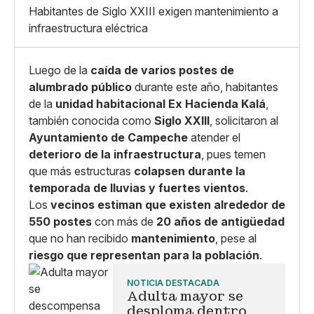
X
Grande
Habitantes de Siglo XXIII exigen mantenimiento a
Whatsapp
infraestructura eléctrica
Copiar enlace
Luego de la
caída de varios postes de
alumbrado público
durante este año, habitantes
de la
unidad habitacional Ex Hacienda Kalá
,
también conocida como
Siglo XXIII
, solicitaron al
Ayuntamiento de Campeche
atender el
deterioro de la infraestructura
, pues temen
que más estructuras
colapsen durante la
temporada de lluvias y fuertes vientos
.
Los
vecinos estiman que existen alrededor de
550 postes
con más de
20 años de antigüedad
que no han recibido
mantenimiento
, pese al
riesgo que representan para la población
.
NOTICIA DESTACADA
Adulta mayor se
desploma dentro