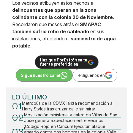
Los vecinos atribuyen estos hechos a
delincuentes que operan en la zona
colindante con la colonia 20 de Noviembre
.
Recordaron que meses atrás el
SMAPAC
también sufrió robo de cableado
en sus
instalaciones, afectando el
suministro de agua
potable
.
Haz que PorEsto! sea tu
fuente preferida en
Sigue nuestro canal
Síguenos en
LO ÚLTIMO
01
Metrobús de la CDMX lanza recomendación a
Harry Styles tras cruzar calle sin mirar
02
Movilización ministerial y cateo en Villas de San
José genera expectación entre vecinos
¡Código Rojo en Cancún! Ejecutan ataque
03
armado contra dos hombres en la colonia Valle