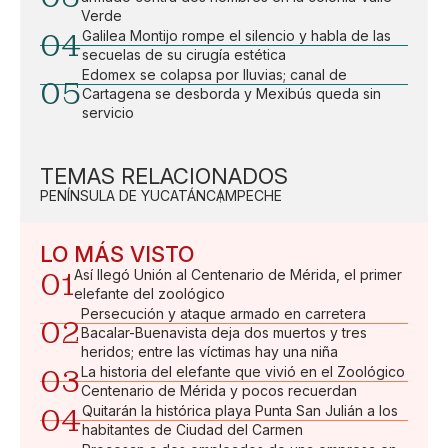
Verde
04
Galilea Montijo rompe el silencio y habla de las
secuelas de su cirugía estética
Edomex se colapsa por lluvias; canal de
05
Cartagena se desborda y Mexibús queda sin
servicio
TEMAS RELACIONADOS
PENÍNSULA DE YUCATÁN
CAMPECHE
LO MÁS VISTO
01
Así llegó Unión al Centenario de Mérida, el primer
elefante del zoológico
Persecución y ataque armado en carretera
02
Bacalar-Buenavista deja dos muertos y tres
heridos; entre las víctimas hay una niña
03
La historia del elefante que vivió en el Zoológico
Centenario de Mérida y pocos recuerdan
04
Quitarán la histórica playa Punta San Julián a los
habitantes de Ciudad del Carmen