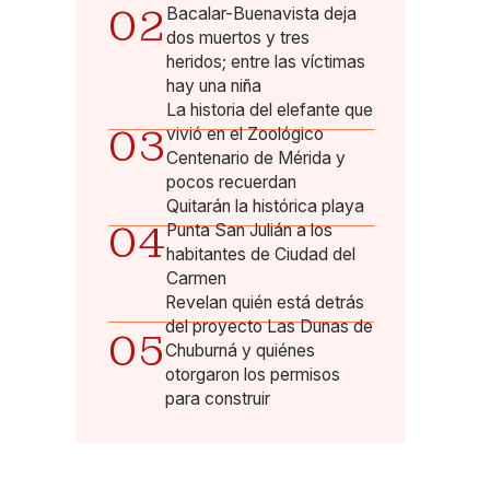
02
Bacalar-Buenavista deja
dos muertos y tres
heridos; entre las víctimas
hay una niña
La historia del elefante que
03
vivió en el Zoológico
Centenario de Mérida y
pocos recuerdan
Quitarán la histórica playa
04
Punta San Julián a los
habitantes de Ciudad del
Carmen
Revelan quién está detrás
del proyecto Las Dunas de
05
Chuburná y quiénes
otorgaron los permisos
para construir