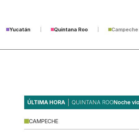
Yucatán
Quintana Roo
Campeche
ÚLTIMA HORA
QUINTANA ROO
Noche vio
CAMPECHE