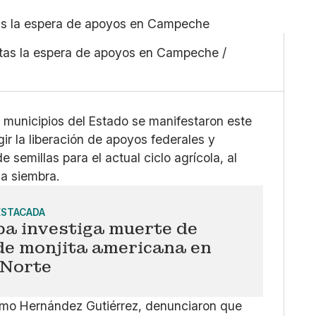
Pequeño
Linkedin
Mediano
Facebook
tas la espera de apoyos en Campeche /
Grande
X
Whatsapp
Copiar enlace
 municipios del Estado se manifestaron este
ir la liberación de apoyos federales y
 semillas para el actual ciclo agrícola, al
la siembra.
ESTACADA
pa investiga muerte de
de monjita americana en
 Norte
rmo Hernández Gutiérrez, denunciaron que