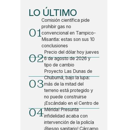
LO ÚLTIMO
Comisión científica pide
prohibir gas no
01
convencional en Tampico-
Misantla: estas son sus 10
conclusiones
Precio del dólar hoy jueves
02
6 de agosto de 2026 y
tipo de cambio
Proyecto Las Dunas de
Chuburná, bajo la lupa:
03
más de la mitad del
terreno está protegido y
no puede construirse
¡Escándalo en el Centro de
04
Mérida! Presunta
infidelidad acaba con
intervención de la policía
¡Riesgo sanitario! Cárcamo