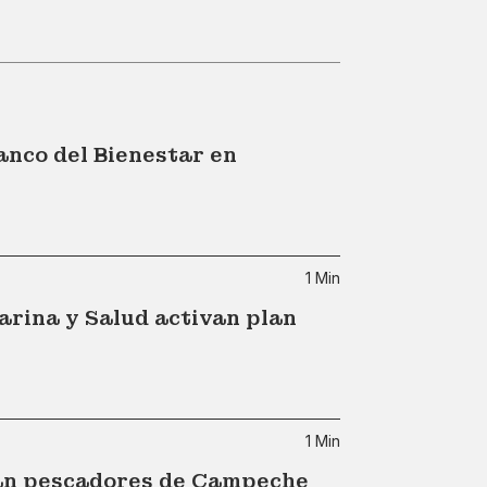
anco del Bienestar en
1 Min
arina y Salud activan plan
1 Min
san pescadores de Campeche