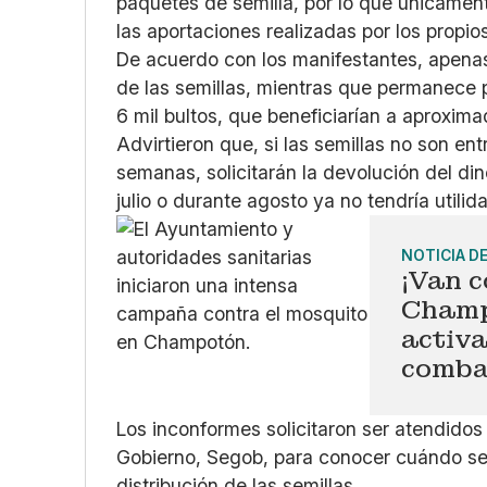
paquetes de semilla, por lo que únicamen
las aportaciones realizadas por los propi
De acuerdo con los manifestantes, apenas 
de las semillas, mientras que permanece p
6 mil bultos, que beneficiarían a aproxim
Advirtieron que, si las semillas no son e
semanas, solicitarán la devolución del din
julio o durante agosto ya no tendría utili
NOTICIA D
¡Van c
Champ
activ
comba
Los inconformes solicitaron ser atendidos 
Gobierno, Segob, para conocer cuándo será
distribución de las semillas.