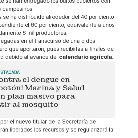
te se han entregado los bultos cubiertos con
os campesinos.
se ha distribuido alrededor del 40 por ciento
endiente el 60 por ciento, equivalente a unos
adamente 6 mil productores.
ntregadas en el transcurso de una o dos
ero que aportaron, pues recibirlas a finales de
dad debido al avance del
calendario agrícola
.
ESTACADA
ontra el dengue en
otón! Marina y Salud
an plan masivo para
tir al mosquito
por el nuevo titular de la Secretaría de
n liberados los recursos y se regularizará la