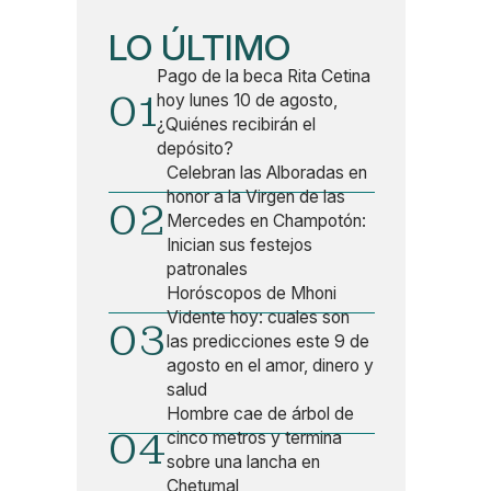
LO ÚLTIMO
Pago de la beca Rita Cetina
01
hoy lunes 10 de agosto,
¿Quiénes recibirán el
depósito?
Celebran las Alboradas en
honor a la Virgen de las
02
Mercedes en Champotón:
Inician sus festejos
patronales
Horóscopos de Mhoni
Vidente hoy: cuales son
03
las predicciones este 9 de
agosto en el amor, dinero y
salud
Hombre cae de árbol de
04
cinco metros y termina
sobre una lancha en
Chetumal