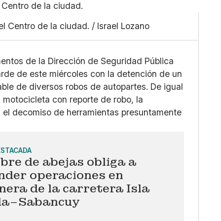
Pequeño
Linkedin
Mediano
Facebook
 el Centro de la ciudad. / Israel Lozano
Grande
X
Whatsapp
Copiar enlace
entos de la Dirección de Seguridad Pública
arde de este miércoles con la detención de un
le de diversos robos de autopartes. De igual
motocicleta con reporte de robo, la
 y el decomiso de herramientas presuntamente
ESTACADA
re de abejas obliga a
nder operaciones en
nera de la carretera Isla
da–Sabancuy