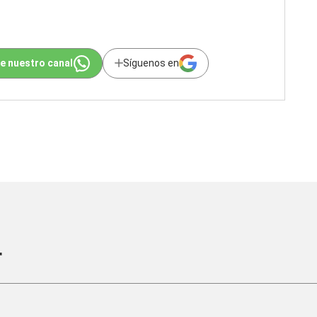
e nuestro canal
Síguenos en
r