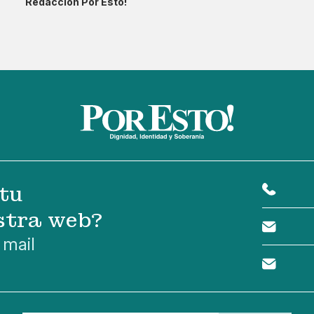
Redacción Por Esto!
tu
stra web?
 mail