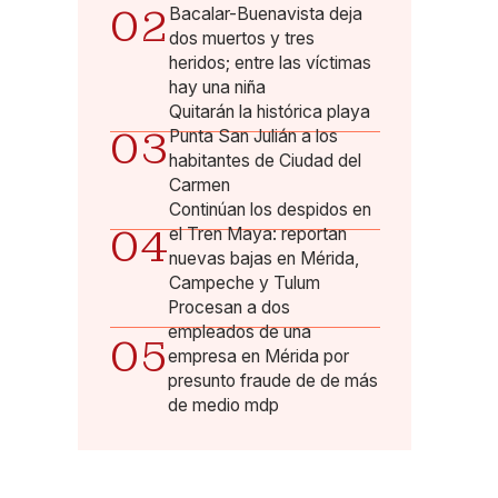
02
Bacalar-Buenavista deja
dos muertos y tres
heridos; entre las víctimas
hay una niña
Quitarán la histórica playa
03
Punta San Julián a los
habitantes de Ciudad del
Carmen
Continúan los despidos en
04
el Tren Maya: reportan
nuevas bajas en Mérida,
Campeche y Tulum
Procesan a dos
empleados de una
05
empresa en Mérida por
presunto fraude de de más
de medio mdp