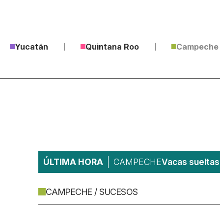
Yucatán
Quintana Roo
Campeche
ÚLTIMA HORA
CAMPECHE
Vacas sueltas 
CAMPECHE / SUCESOS