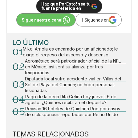
Haz que PorEsto! sea tu
fuente preferida en
Sigue nuestro canal
Síguenos en
LO ÚLTIMO
01
Mikel Arriola es encarado por un aficionado; le
exige el regreso del ascenso y descenso
Aeroméxico será patrocinador oficial de la NFL
02
en México; así será su alianza por tres
temporadas
Diputada local sufre accidente vial en Villas del
03
Sol de Playa del Carmen; no hubo personas
lesionadas
04
Pago de la beca Rita Cetina hoy jueves 6 de
agosto, ¿Quiénes recibirán el depósito?
05
Revisan 16 hoteles de Quintana Roo por casos
de ciclosporiasis reportados por Reino Unido
TEMAS RELACIONADOS