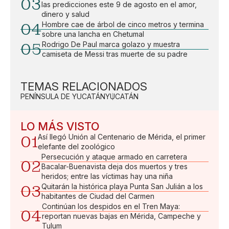
03
las predicciones este 9 de agosto en el amor,
dinero y salud
04
Hombre cae de árbol de cinco metros y termina
sobre una lancha en Chetumal
05
Rodrigo De Paul marca golazo y muestra
camiseta de Messi tras muerte de su padre
TEMAS RELACIONADOS
PENÍNSULA DE YUCATÁN
YUCATÁN
LO MÁS VISTO
01
Así llegó Unión al Centenario de Mérida, el primer
elefante del zoológico
Persecución y ataque armado en carretera
02
Bacalar-Buenavista deja dos muertos y tres
heridos; entre las víctimas hay una niña
03
Quitarán la histórica playa Punta San Julián a los
habitantes de Ciudad del Carmen
Continúan los despidos en el Tren Maya:
04
reportan nuevas bajas en Mérida, Campeche y
Tulum