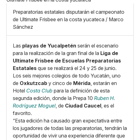
Mediano
Facebook
X
Grande
Preparatorias estatales disputarán el campeonato
Whatsapp
de Ultimate Frisbee en la costa yucateca / Marco
Copiar enlace
Sánchez
Las
playas de Yucalpetén
serán el escenario
para la realización de la gran final de la
Liga de
Ultimate Frisbee de Escuelas Preparatorias
Estatales
que se realizará el 24 y 25 de junio.
Los seis mejores colegios de todo Yucatán, uno
de
Oxkutzcab
y cinco de
Mérida
, estarán en
Hotel
Costa Club
para la definición de esta
segunda edición, donde la Prepa 10
Ruben H.
Rodríguez Moguel
, de
Ciudad Caucel
, es el
favorito.
“Esta edición ha causado gran expectativa entre
los jugadores de todas las preparatorias, tendrán la
oportunidad de vivir una experiencia diferente que