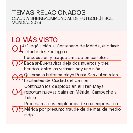
TEMAS RELACIONADOS
CLAUDIA SHEINBAUM
MUNDIAL DE FUTBOL
FUTBOL
MUNDIAL 2026
LO MÁS VISTO
01
Así llegó Unión al Centenario de Mérida, el primer
elefante del zoológico
Persecución y ataque armado en carretera
02
Bacalar-Buenavista deja dos muertos y tres
heridos; entre las víctimas hay una niña
03
Quitarán la histórica playa Punta San Julián a los
habitantes de Ciudad del Carmen
Continúan los despidos en el Tren Maya:
04
reportan nuevas bajas en Mérida, Campeche y
Tulum
Procesan a dos empleados de una empresa en
05
Mérida por presunto fraude de de más de medio
mdp