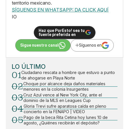
territorio mexicano.
SÍGUENOS EN WHATSAPP: DA CLICK AQUÍ
IO
Haz que PorEsto! sea tu
fuente preferida en
Sigue nuestro canal
Síguenos en
LO ÚLTIMO
01
Ciudadano rescata a hombre que estuvo a punto
de ahogarse en Playa Norte
02
Choque por alcance deja daños materiales
menores en la colonia Insurgentes
03
Cruz Azul vence al New York City, ante el
dominio de la MLS en Leagues Cup
04
Gloria Trevi sufre aparatosa caída en pleno
concierto en la FENAPO | VIDEO
05
Pago de la beca Rita Cetina hoy lunes 10 de
agosto, ¿Quiénes recibirán el depósito?