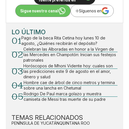
fuente preferida en
Sigue nuestro canal
Síguenos en
LO ÚLTIMO
01
Pago de la beca Rita Cetina hoy lunes 10 de
agosto, ¿Quiénes recibirán el depósito?
Celebran las Alboradas en honor a la Virgen de
02
las Mercedes en Champotón: Inician sus festejos
patronales
Horóscopos de Mhoni Vidente hoy: cuales son
03
las predicciones este 9 de agosto en el amor,
dinero y salud
04
Hombre cae de árbol de cinco metros y termina
sobre una lancha en Chetumal
05
Rodrigo De Paul marca golazo y muestra
camiseta de Messi tras muerte de su padre
TEMAS RELACIONADOS
PENÍNSULA DE YUCATÁN
QUINTANA ROO