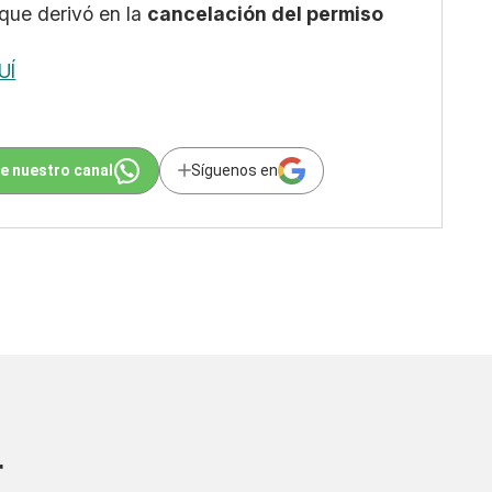
 que derivó en la
cancelación del permiso
UÍ
e nuestro canal
Síguenos en
r