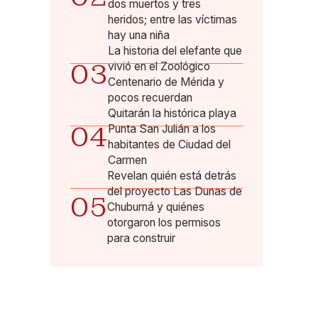
dos muertos y tres
heridos; entre las víctimas
hay una niña
La historia del elefante que
03
vivió en el Zoológico
Centenario de Mérida y
pocos recuerdan
Quitarán la histórica playa
04
Punta San Julián a los
habitantes de Ciudad del
Carmen
Revelan quién está detrás
del proyecto Las Dunas de
05
Chuburná y quiénes
otorgaron los permisos
para construir