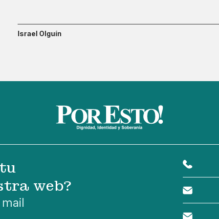
Israel Olguín
tu
stra web?
 mail