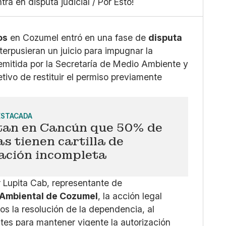
a en disputa judicial / Por Esto!
Grande
X
Whatsapp
Copiar enlace
os
en Cozumel entró en una fase de
disputa
erpusieran un juicio para impugnar la
emitida por la Secretaría de Medio Ambiente y
jetivo de restituir el permiso previamente
ESTACADA
tan en Cancún que 50% de
as tienen cartilla de
ación incompleta
 Lupita Cab, representante de
 Ambiental de Cozumel
, la acción legal
os la resolución de la dependencia, al
tes para mantener vigente la autorización