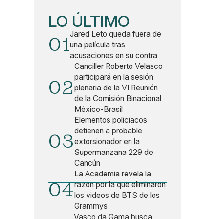
LO ÚLTIMO
Jared Leto queda fuera de
01
una película tras
acusaciones en su contra
Canciller Roberto Velasco
participará en la sesión
02
plenaria de la VI Reunión
de la Comisión Binacional
México-Brasil
Elementos policiacos
detienen a probable
03
extorsionador en la
Supermanzana 229 de
Cancún
La Academia revela la
04
razón por la que eliminaron
los videos de BTS de los
Grammys
Vasco da Gama busca