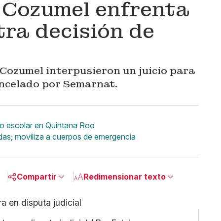
 Cozumel enfrenta
tra decisión de
Cozumel interpusieron un juicio para
ancelado por Semarnat.
lo escolar en Quintana Roo
ndas; moviliza a cuerpos de emergencia
Compartir
Redimensionar texto
Pequeño
Linkedin
Mediano
Facebook