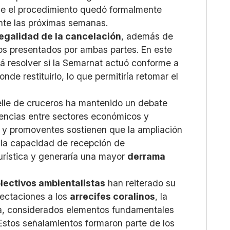
o que el procedimiento quedó formalmente
ante las próximas semanas.
legalidad de la cancelación
, además de
cos presentados por ambas partes. En este
rá resolver si la Semarnat actuó conforme a
nde restituirlo, lo que permitiría retomar el
elle de cruceros ha mantenido un debate
erencias entre sectores económicos y
 y promoventes sostienen que la ampliación
a la capacidad de recepción de
turística y generaría una mayor
derrama
lectivos ambientalistas
han reiterado su
fectaciones a los
arrecifes coralinos
, la
na, considerados elementos fundamentales
 Estos señalamientos formaron parte de los