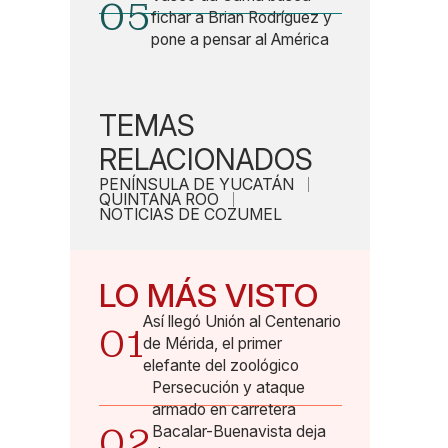
05
fichar a Brian Rodríguez y
pone a pensar al América
TEMAS
RELACIONADOS
PENÍNSULA DE YUCATÁN
QUINTANA ROO
NOTICIAS DE COZUMEL
LO MÁS VISTO
Así llegó Unión al Centenario
01
de Mérida, el primer
elefante del zoológico
Persecución y ataque
armado en carretera
02
Bacalar-Buenavista deja