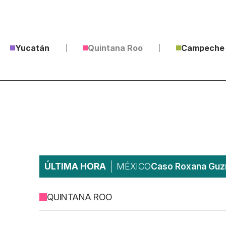
Yucatán
Quintana Roo
Campeche
ÚLTIMA HORA
MÉXICO
Caso Roxana Guzm
QUINTANA ROO