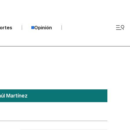
ortes
Opinión
úl Martínez