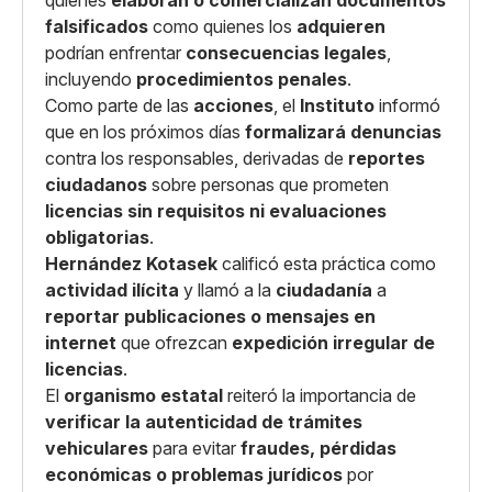
quienes
elaboran o comercializan documentos
falsificados
como quienes los
adquieren
podrían enfrentar
consecuencias legales
,
incluyendo
procedimientos penales
.
Como parte de las
acciones
, el
Instituto
informó
que en los próximos días
formalizará denuncias
contra los responsables, derivadas de
reportes
ciudadanos
sobre personas que prometen
licencias sin requisitos ni evaluaciones
obligatorias
.
Hernández Kotasek
calificó esta práctica como
actividad ilícita
y llamó a la
ciudadanía
a
reportar publicaciones o mensajes en
internet
que ofrezcan
expedición irregular de
licencias
.
El
organismo estatal
reiteró la importancia de
verificar la autenticidad de trámites
vehiculares
para evitar
fraudes, pérdidas
económicas o problemas jurídicos
por