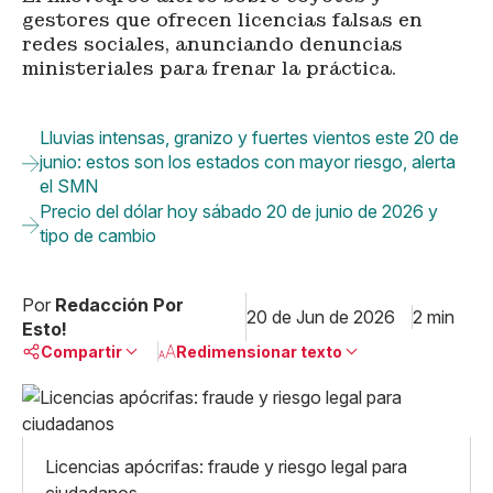
gestores que ofrecen licencias falsas en
redes sociales, anunciando denuncias
ministeriales para frenar la práctica.
Lluvias intensas, granizo y fuertes vientos este 20 de
junio: estos son los estados con mayor riesgo, alerta
el SMN
Precio del dólar hoy sábado 20 de junio de 2026 y
tipo de cambio
Por
Redacción Por
20 de Jun de 2026
2 min
Esto!
Compartir
Redimensionar texto
Pequeño
Linkedin
Mediano
Facebook
X
Grande
Licencias apócrifas: fraude y riesgo legal para
Whatsapp