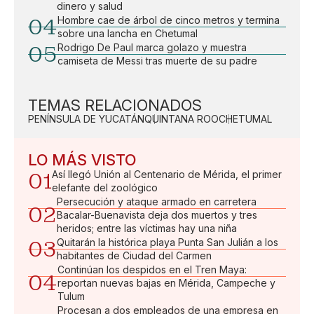
dinero y salud
04
Hombre cae de árbol de cinco metros y termina
sobre una lancha en Chetumal
05
Rodrigo De Paul marca golazo y muestra
camiseta de Messi tras muerte de su padre
TEMAS RELACIONADOS
PENÍNSULA DE YUCATÁN
QUINTANA ROO
CHETUMAL
LO MÁS VISTO
01
Así llegó Unión al Centenario de Mérida, el primer
elefante del zoológico
Persecución y ataque armado en carretera
02
Bacalar-Buenavista deja dos muertos y tres
heridos; entre las víctimas hay una niña
03
Quitarán la histórica playa Punta San Julián a los
habitantes de Ciudad del Carmen
Continúan los despidos en el Tren Maya:
04
reportan nuevas bajas en Mérida, Campeche y
Tulum
Procesan a dos empleados de una empresa en