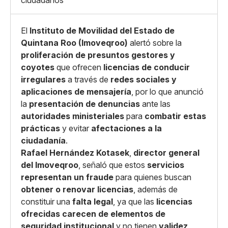
ciudadanos
Copiar enlace
El
Instituto de Movilidad del Estado de
Quintana Roo (Imoveqroo)
alertó sobre la
proliferación de presuntos gestores y
coyotes
que ofrecen
licencias de conducir
irregulares
a través de
redes sociales y
aplicaciones de mensajería
, por lo que anunció
la
presentación de denuncias
ante las
autoridades ministeriales
para
combatir estas
prácticas
y evitar
afectaciones a la
ciudadanía
.
Rafael Hernández Kotasek
,
director general
del Imoveqroo
, señaló que estos
servicios
representan un fraude
para quienes buscan
obtener o renovar licencias
, además de
constituir una
falta legal
, ya que las
licencias
ofrecidas carecen de elementos de
seguridad institucional
y no tienen
validez