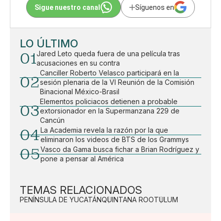
Sigue nuestro canal
Síguenos en
LO ÚLTIMO
01
Jared Leto queda fuera de una película tras
acusaciones en su contra
Canciller Roberto Velasco participará en la
02
sesión plenaria de la VI Reunión de la Comisión
Binacional México-Brasil
Elementos policiacos detienen a probable
03
extorsionador en la Supermanzana 229 de
Cancún
04
La Academia revela la razón por la que
eliminaron los videos de BTS de los Grammys
05
Vasco da Gama busca fichar a Brian Rodríguez y
pone a pensar al América
TEMAS RELACIONADOS
PENÍNSULA DE YUCATÁN
QUINTANA ROO
TULUM