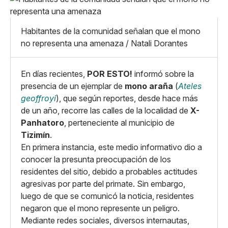
Pequeño
Linkedin
Mediano
Facebook
X
Grande
Habitantes de la comunidad señalan que el mono
Whatsapp
no representa una amenaza / Natali Dorantes
Copiar enlace
En días recientes,
POR ESTO!
informó sobre la
presencia de un ejemplar de
mono araña
(
Ateles
geoffroyi
), que según reportes, desde hace más
de un año, recorre las calles de la localidad de
X-
Panhatoro
, perteneciente al municipio de
Tizimín
.
En primera instancia, este medio informativo dio a
conocer la presunta preocupación de los
residentes del sitio, debido a probables actitudes
agresivas por parte del primate. Sin embargo,
luego de que se comunicó la noticia, residentes
negaron que el mono represente un peligro.
Mediante redes sociales, diversos internautas,