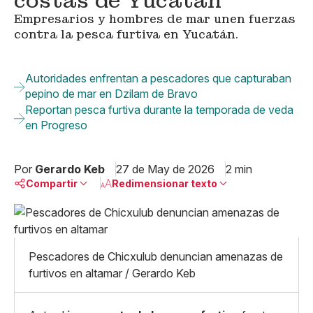
costas de Yucatán
Empresarios y hombres de mar unen fuerzas
contra la pesca furtiva en Yucatán.
Autoridades enfrentan a pescadores que capturaban
pepino de mar en Dzilam de Bravo
Reportan pesca furtiva durante la temporada de veda
en Progreso
Por
Gerardo Keb
27 de May de 2026
2 min
Compartir
Redimensionar texto
Pequeño
Linkedin
Mediano
Facebook
X
Grande
Pescadores de Chicxulub denuncian amenazas de
Whatsapp
furtivos en altamar / Gerardo Keb
Copiar enlace