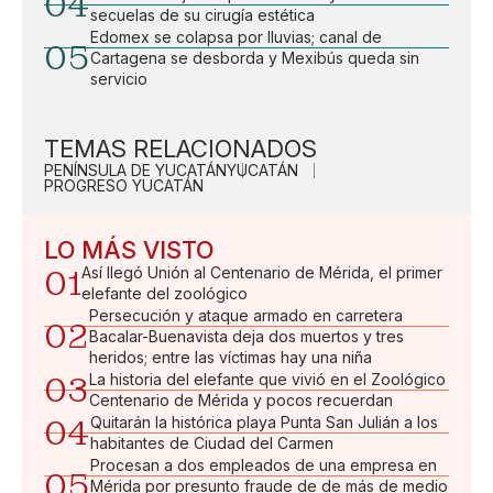
04
secuelas de su cirugía estética
Edomex se colapsa por lluvias; canal de
05
Cartagena se desborda y Mexibús queda sin
servicio
TEMAS RELACIONADOS
PENÍNSULA DE YUCATÁN
YUCATÁN
PROGRESO YUCATÁN
LO MÁS VISTO
01
Así llegó Unión al Centenario de Mérida, el primer
elefante del zoológico
Persecución y ataque armado en carretera
02
Bacalar-Buenavista deja dos muertos y tres
heridos; entre las víctimas hay una niña
03
La historia del elefante que vivió en el Zoológico
Centenario de Mérida y pocos recuerdan
04
Quitarán la histórica playa Punta San Julián a los
habitantes de Ciudad del Carmen
Procesan a dos empleados de una empresa en
05
Mérida por presunto fraude de de más de medio