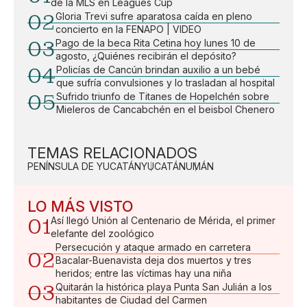
de la MLS en Leagues Cup
02
Gloria Trevi sufre aparatosa caída en pleno
concierto en la FENAPO | VIDEO
03
Pago de la beca Rita Cetina hoy lunes 10 de
agosto, ¿Quiénes recibirán el depósito?
04
Policías de Cancún brindan auxilio a un bebé
que sufría convulsiones y lo trasladan al hospital
05
Sufrido triunfo de Titanes de Hopelchén sobre
Mieleros de Cancabchén en el beisbol Chenero
TEMAS RELACIONADOS
PENÍNSULA DE YUCATÁN
YUCATÁN
UMÁN
LO MÁS VISTO
01
Así llegó Unión al Centenario de Mérida, el primer
elefante del zoológico
Persecución y ataque armado en carretera
02
Bacalar-Buenavista deja dos muertos y tres
heridos; entre las víctimas hay una niña
03
Quitarán la histórica playa Punta San Julián a los
habitantes de Ciudad del Carmen