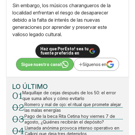
Sin embargo, los músicos charangueros de la
localidad enfrentan el riesgo de desaparecer
debido a la falta de interés de las nuevas
generaciones por aprender y preservar este
valioso legado cultural.
Haz que PorEsto! sea tu
fuente preferida en
Sigue nuestro canal
Síguenos en
LO ÚLTIMO
01
Maquillaje de cejas después de los 50: el error
que suma años y cómo evitarlo
02
Romero y mal de ojo: el ritual que promete alejar
las malas energías
03
Pago de la beca Rita Cetina hoy viernes 7 de
agosto, ¿Quiénes recibirán el depósito?
04
Llamada anónima provoca intenso operativo en
Calkiní que deja tres detenidos