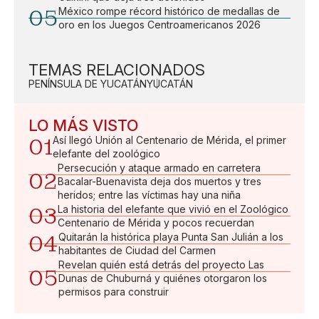
05
México rompe récord histórico de medallas de
oro en los Juegos Centroamericanos 2026
TEMAS RELACIONADOS
PENÍNSULA DE YUCATÁN
YUCATÁN
LO MÁS VISTO
01
Así llegó Unión al Centenario de Mérida, el primer
elefante del zoológico
Persecución y ataque armado en carretera
02
Bacalar-Buenavista deja dos muertos y tres
heridos; entre las víctimas hay una niña
03
La historia del elefante que vivió en el Zoológico
Centenario de Mérida y pocos recuerdan
04
Quitarán la histórica playa Punta San Julián a los
habitantes de Ciudad del Carmen
Revelan quién está detrás del proyecto Las
05
Dunas de Chuburná y quiénes otorgaron los
permisos para construir