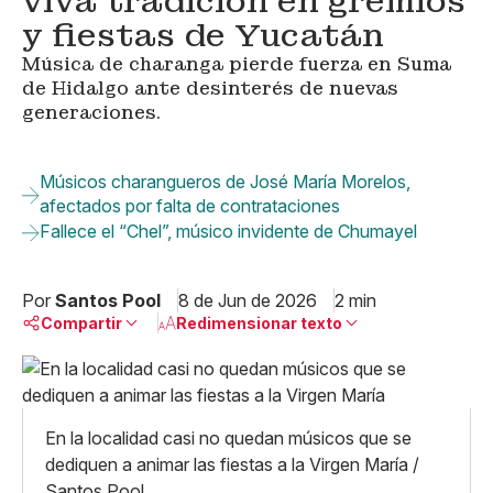
viva tradición en gremios
y fiestas de Yucatán
Música de charanga pierde fuerza en Suma
de Hidalgo ante desinterés de nuevas
generaciones.
Músicos charangueros de José María Morelos,
afectados por falta de contrataciones
Fallece el “Chel”, músico invidente de Chumayel
Por
Santos Pool
8 de Jun de 2026
2 min
Compartir
Redimensionar texto
Pequeño
Linkedin
Mediano
Facebook
X
Grande
En la localidad casi no quedan músicos que se
Whatsapp
dediquen a animar las fiestas a la Virgen María /
Copiar enlace
Santos Pool