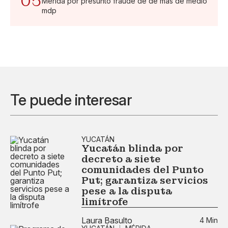
05
Mérida por presunto fraude de de más de medio
mdp
Te puede interesar
YUCATÁN
Yucatán blinda por
decreto a siete
comunidades del Punto
Put; garantiza servicios
pese a la disputa
limítrofe
Laura Basulto
4 Min