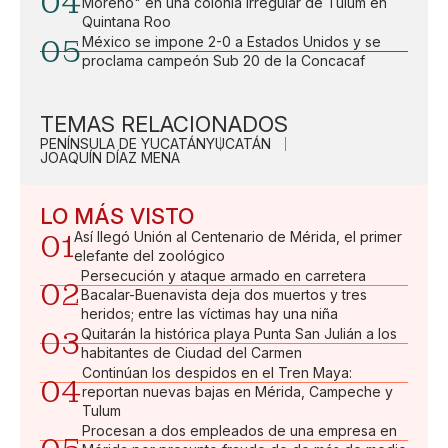
04
Moreno" en una colonia irregular de Tulum en
Quintana Roo
05
México se impone 2-0 a Estados Unidos y se
proclama campeón Sub 20 de la Concacaf
TEMAS RELACIONADOS
PENÍNSULA DE YUCATÁN
YUCATÁN
JOAQUÍN DÍAZ MENA
LO MÁS VISTO
01
Así llegó Unión al Centenario de Mérida, el primer
elefante del zoológico
Persecución y ataque armado en carretera
02
Bacalar-Buenavista deja dos muertos y tres
heridos; entre las víctimas hay una niña
03
Quitarán la histórica playa Punta San Julián a los
habitantes de Ciudad del Carmen
Continúan los despidos en el Tren Maya:
04
reportan nuevas bajas en Mérida, Campeche y
Tulum
Procesan a dos empleados de una empresa en