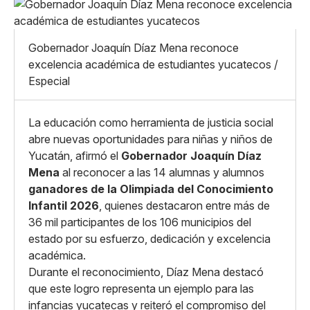
Pequeño
Linkedin
Mediano
Facebook
X
Grande
Gobernador Joaquín Díaz Mena reconoce
Whatsapp
excelencia académica de estudiantes yucatecos /
Copiar enlace
Especial
La educación como herramienta de justicia social
abre nuevas oportunidades para niñas y niños de
Yucatán, afirmó el
Gobernador Joaquín Díaz
Mena
al reconocer a las 14 alumnas y alumnos
ganadores de la Olimpiada del Conocimiento
Infantil 2026
, quienes destacaron entre más de
36 mil participantes de los 106 municipios del
estado por su esfuerzo, dedicación y excelencia
académica.
Durante el reconocimiento, Díaz Mena destacó
que este logro representa un ejemplo para las
infancias yucatecas y reiteró el compromiso del