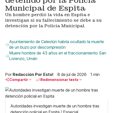
detenido por la Policía
Municipal de Espita
Un hombre perdió la vida en Espita e
investigan si su fallecimiento se debe a su
detención por la Policía Municipal.
Ayuntamiento de Celestún habría ocultado la muerte
de un buzo por descompresión
Muere hombre de 43 años en el fraccionamiento San
Lorenzo, Umán
Por
Redacción Por Esto!
8 de jul de 2026
1 min
Compartir
Redimensionar texto
Pequeño
Linkedin
Mediano
Facebook
X
Grande
Autoridades investigan muerte de un hombre tras
Whatsapp
detención policial en Espita / Especial