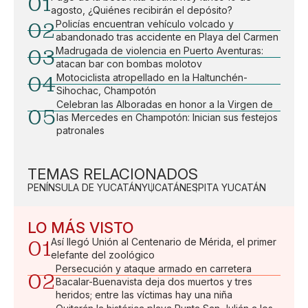
01
agosto, ¿Quiénes recibirán el depósito?
02
Policías encuentran vehículo volcado y
abandonado tras accidente en Playa del Carmen
03
Madrugada de violencia en Puerto Aventuras:
atacan bar con bombas molotov
04
Motociclista atropellado en la Haltunchén-
Sihochac, Champotón
Celebran las Alboradas en honor a la Virgen de
05
las Mercedes en Champotón: Inician sus festejos
patronales
TEMAS RELACIONADOS
PENÍNSULA DE YUCATÁN
YUCATÁN
ESPITA YUCATÁN
LO MÁS VISTO
01
Así llegó Unión al Centenario de Mérida, el primer
elefante del zoológico
Persecución y ataque armado en carretera
02
Bacalar-Buenavista deja dos muertos y tres
heridos; entre las víctimas hay una niña