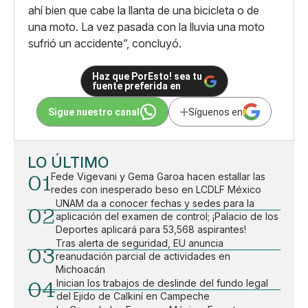
ahí bien que cabe la llanta de una bicicleta o de
una moto. La vez pasada con la lluvia una moto
sufrió un accidente”, concluyó.
Haz que PorEsto! sea tu
fuente preferida en
Sigue nuestro canal
Síguenos en
LO ÚLTIMO
01
Fede Vigevani y Gema Garoa hacen estallar las
redes con inesperado beso en LCDLF México
UNAM da a conocer fechas y sedes para la
02
aplicación del examen de control; ¡Palacio de los
Deportes aplicará para 53,568 aspirantes!
Tras alerta de seguridad, EU anuncia
03
reanudación parcial de actividades en
Michoacán
04
Inician los trabajos de deslinde del fundo legal
del Ejido de Calkiní en Campeche