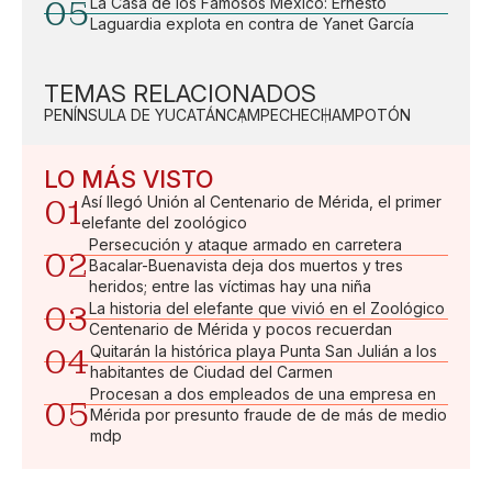
05
La Casa de los Famosos México: Ernesto
Laguardia explota en contra de Yanet García
TEMAS RELACIONADOS
PENÍNSULA DE YUCATÁN
CAMPECHE
CHAMPOTÓN
LO MÁS VISTO
01
Así llegó Unión al Centenario de Mérida, el primer
elefante del zoológico
Persecución y ataque armado en carretera
02
Bacalar-Buenavista deja dos muertos y tres
heridos; entre las víctimas hay una niña
03
La historia del elefante que vivió en el Zoológico
Centenario de Mérida y pocos recuerdan
04
Quitarán la histórica playa Punta San Julián a los
habitantes de Ciudad del Carmen
Procesan a dos empleados de una empresa en
05
Mérida por presunto fraude de de más de medio
mdp