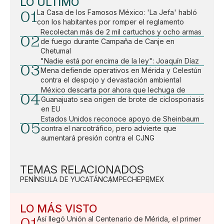
LO ÚLTIMO
01
La Casa de los Famosos México: 'La Jefa' habló
con los habitantes por romper el reglamento
Recolectan más de 2 mil cartuchos y ocho armas
02
de fuego durante Campaña de Canje en
Chetumal
"Nadie está por encima de la ley": Joaquín Díaz
03
Mena defiende operativos en Mérida y Celestún
contra el despojo y devastación ambiental
México descarta por ahora que lechuga de
04
Guanajuato sea origen de brote de ciclosporiasis
en EU
Estados Unidos reconoce apoyo de Sheinbaum
05
contra el narcotráfico, pero advierte que
aumentará presión contra el CJNG
TEMAS RELACIONADOS
PENÍNSULA DE YUCATÁN
CAMPECHE
PEMEX
LO MÁS VISTO
01
Así llegó Unión al Centenario de Mérida, el primer