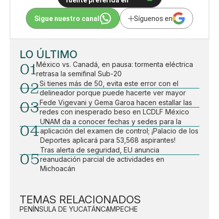
fuente preferida en
Sigue nuestro canal
Síguenos en
LO ÚLTIMO
01
México vs. Canadá, en pausa: tormenta eléctrica
retrasa la semifinal Sub-20
02
Si tienes más de 50, evita este error con el
delineador porque puede hacerte ver mayor
03
Fede Vigevani y Gema Garoa hacen estallar las
redes con inesperado beso en LCDLF México
UNAM da a conocer fechas y sedes para la
04
aplicación del examen de control; ¡Palacio de los
Deportes aplicará para 53,568 aspirantes!
Tras alerta de seguridad, EU anuncia
05
reanudación parcial de actividades en
Michoacán
TEMAS RELACIONADOS
PENÍNSULA DE YUCATÁN
CAMPECHE